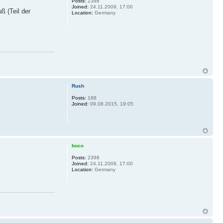
Posts:
2398
Joined:
24.11.2009, 17:00
ß (Teil der
Location:
Germany
Rush
Posts:
188
Joined:
09.08.2015, 19:05
boco
Posts:
2398
Joined:
24.11.2009, 17:00
Location:
Germany