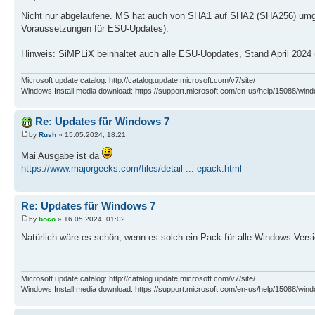
Nicht nur abgelaufene. MS hat auch von SHA1 auf SHA2 (SHA256) umgeste
Voraussetzungen für ESU-Updates).
Hinweis: SiMPLiX beinhaltet auch alle ESU-Uopdates, Stand April 2024 
Microsoft update catalog: http://catalog.update.microsoft.com/v7/site/
Windows Install media download: https://support.microsoft.com/en-us/help/15088/wind
Re: Updates für Windows 7
by
Rush
» 15.05.2024, 18:21
Mai Ausgabe ist da
https://www.majorgeeks.com/files/detail ... epack.html
Re: Updates für Windows 7
by
boco
» 16.05.2024, 01:02
Natürlich wäre es schön, wenn es solch ein Pack für alle Windows-Vers
Microsoft update catalog: http://catalog.update.microsoft.com/v7/site/
Windows Install media download: https://support.microsoft.com/en-us/help/15088/wind