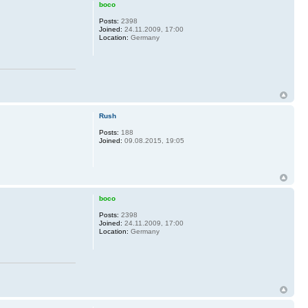
boco
Posts:
2398
Joined:
24.11.2009, 17:00
Location:
Germany
Rush
Posts:
188
Joined:
09.08.2015, 19:05
boco
Posts:
2398
Joined:
24.11.2009, 17:00
Location:
Germany