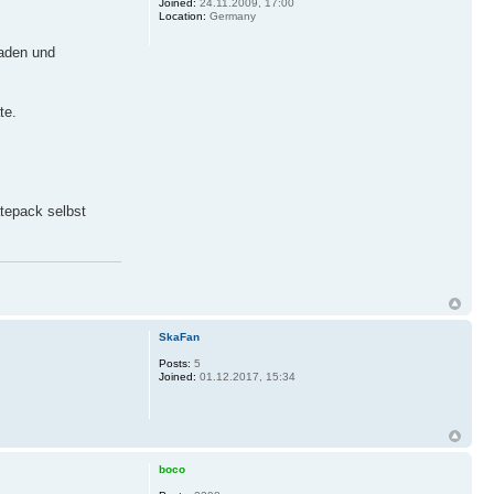
Joined:
24.11.2009, 17:00
Location:
Germany
laden und
te.
tepack selbst
SkaFan
Posts:
5
Joined:
01.12.2017, 15:34
boco