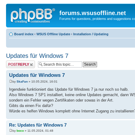
forums.wsusoffline.net
Forums for questions, problems and suggestions c
Board index
‹
WSUS Offline Update
‹
Installation / Updating
Updates für Windows 7
Post a reply
Updates für Windows 7
by
SkaFan
» 10.05.2024, 16:01
Irgendwie funktioniert das Update für Windows 7 ja nur noch so halb.
Also Windows 7 SP1 installiert, keine online Updates gemacht, dann 
sondern ein Fehler wegen Zertifikaten oder sowas in der Art.
Gibts da einen Fix dafür?
Würde es helfen Windows komplett ohne Internet Zugang zu installieren
Re: Updates für Windows 7
by
boco
» 11.05.2024, 01:48