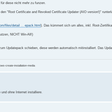
 für diese nicht mehr zu funzen.
en "Root Certificate and Revoked Certificate Updater (AIO version!)" runter
m/files/detail ... epack.html
). Das kümmert sich um alles, inkl. Root-Zertifika
tzen, NICHT Win-All!)
 zum Updatepack schieben, diese werden automatisch mitinstalliert. Das Upda
ows-create-installation-media
nd ohne Internet installiere.