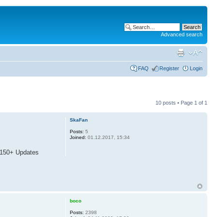
Advanced search
FAQ
Register
Login
10 posts • Page
1
of
1
SkaFan
Posts:
5
Joined:
01.12.2017, 15:34
 150+ Updates
boco
Posts:
2398