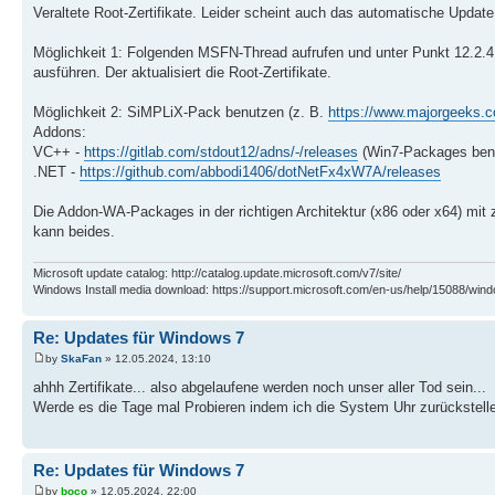
Veraltete Root-Zertifikate. Leider scheint auch das automatische Update
Möglichkeit 1: Folgenden MSFN-Thread aufrufen und unter Punkt 12.2.4 d
ausführen. Der aktualisiert die Root-Zertifikate.
Möglichkeit 2: SiMPLiX-Pack benutzen (z. B.
https://www.majorgeeks.co
Addons:
VC++ -
https://gitlab.com/stdout12/adns/-/releases
(Win7-Packages benu
.NET -
https://github.com/abbodi1406/dotNetFx4xW7A/releases
Die Addon-WA-Packages in der richtigen Architektur (x86 oder x64) mit
kann beides.
Microsoft update catalog: http://catalog.update.microsoft.com/v7/site/
Windows Install media download: https://support.microsoft.com/en-us/help/15088/wind
Re: Updates für Windows 7
by
SkaFan
» 12.05.2024, 13:10
ahhh Zertifikate... also abgelaufene werden noch unser aller Tod sein...
Werde es die Tage mal Probieren indem ich die System Uhr zurückstelle u
Re: Updates für Windows 7
by
boco
» 12.05.2024, 22:00