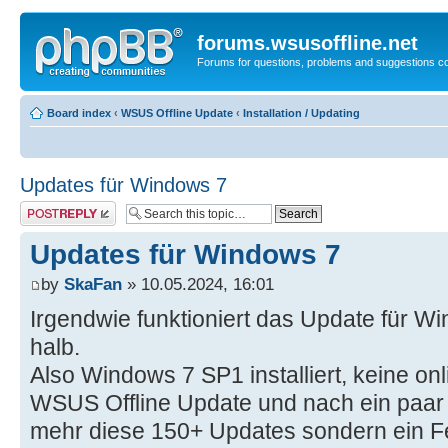
forums.wsusoffline.net
Forums for questions, problems and suggestions c
Board index
‹
WSUS Offline Update
‹
Installation / Updating
Updates für Windows 7
Post a reply
Updates für Windows 7
by
SkaFan
» 10.05.2024, 16:01
Irgendwie funktioniert das Update für W
halb.
Also Windows 7 SP1 installiert, keine o
WSUS Offline Update und nach ein paar
mehr diese 150+ Updates sondern ein Fe