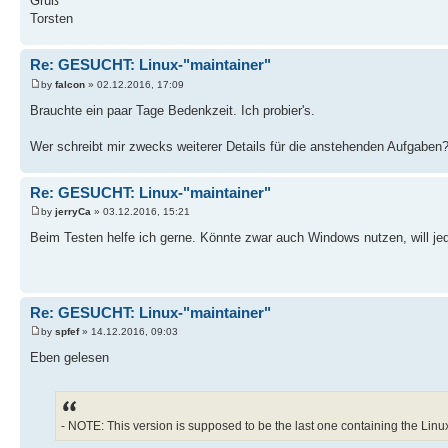
Gruß
Torsten
Re: GESUCHT: Linux-"maintainer"
by
falcon
» 02.12.2016, 17:09
Brauchte ein paar Tage Bedenkzeit. Ich probier's.
Wer schreibt mir zwecks weiterer Details für die anstehenden Aufgaben
Re: GESUCHT: Linux-"maintainer"
by
jerryCa
» 03.12.2016, 15:21
Beim Testen helfe ich gerne. Könnte zwar auch Windows nutzen, will jed
Re: GESUCHT: Linux-"maintainer"
by
spfef
» 14.12.2016, 09:03
Eben gelesen
- NOTE: This version is supposed to be the last one containing the Linu