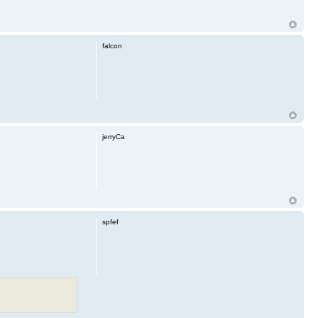
falcon
jerryCa
spfef