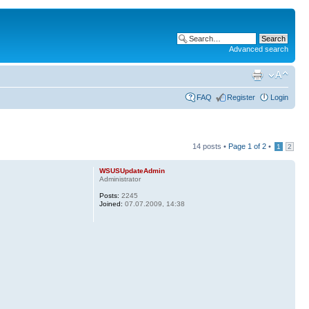
Advanced search
FAQ
Register
Login
14 posts •
Page
1
of
2
•
1
2
WSUSUpdateAdmin
Administrator
Posts:
2245
Joined:
07.07.2009, 14:38