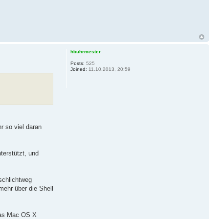
hbuhrmester
Posts:
525
Joined:
11.10.2013, 20:59
hr so viel daran
erstützt, und
schlichtweg
mehr über die Shell
 das Mac OS X