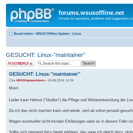
forums.wsusoffline.net
Forums for questions, problems and suggestions c
Board index
‹
WSUS Offline Update
‹
Linux
GESUCHT: Linux-"maintainer"
Post a reply
GESUCHT: Linux-"maintainer"
by
WSUSUpdateAdmin
» 29.09.2016, 11:59
Moin!
Leider kann Helmut ("hhullen") die Pflege und Weiterentwicklung der Li
Da ich das nicht machen kann und werde, wird ab sofort jemand gesuch
Wegen eventueller nicht-trivialer Erklärungen wäre es in diesem Falle sich
Sollte sich niemand dazu bereit erklären, das sage ich gleich dazu, dro