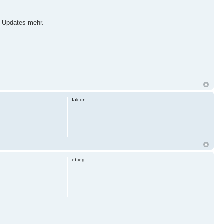
e Updates mehr.
falcon
ebieg