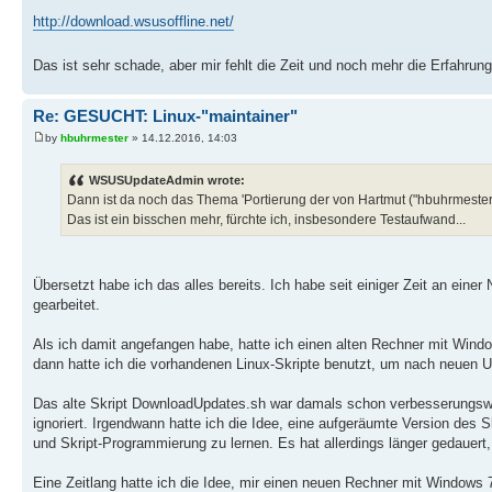
http://download.wsusoffline.net/
Das ist sehr schade, aber mir fehlt die Zeit und noch mehr die Erfahrung
Re: GESUCHT: Linux-"maintainer"
by
hbuhrmester
» 14.12.2016, 14:03
WSUSUpdateAdmin wrote:
Dann ist da noch das Thema 'Portierung der von Hartmut ("hbuhrmester")
Das ist ein bisschen mehr, fürchte ich, insbesondere Testaufwand...
Übersetzt habe ich das alles bereits. Ich habe seit einiger Zeit an einer
gearbeitet.
Als ich damit angefangen habe, hatte ich einen alten Rechner mit Win
dann hatte ich die vorhandenen Linux-Skripte benutzt, um nach neuen 
Das alte Skript DownloadUpdates.sh war damals schon verbesserungswü
ignoriert. Irgendwann hatte ich die Idee, eine aufgeräumte Version des S
und Skript-Programmierung zu lernen. Es hat allerdings länger gedauert, 
Eine Zeitlang hatte ich die Idee, mir einen neuen Rechner mit Windows