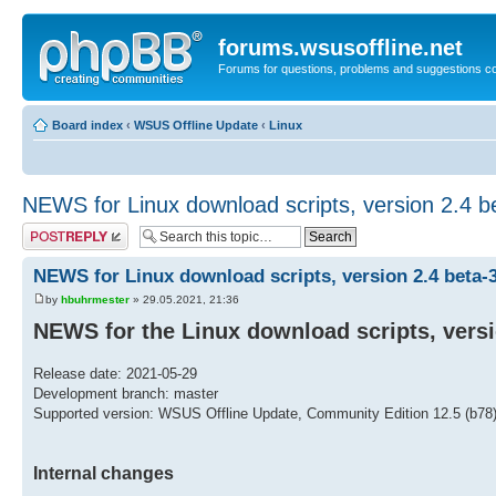
forums.wsusoffline.net
Forums for questions, problems and suggestions c
Board index
‹
WSUS Offline Update
‹
Linux
NEWS for Linux download scripts, version 2.4 b
Post a reply
NEWS for Linux download scripts, version 2.4 beta-
by
hbuhrmester
» 29.05.2021, 21:36
NEWS for the Linux download scripts, versio
Release date: 2021-05-29
Development branch: master
Supported version: WSUS Offline Update, Community Edition 12.5 (b78
Internal changes