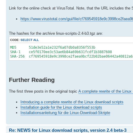
Link for the online check at VirusTotal. Note, that the URL includes the
https://www.virustotal.com/gui/file/cf769545918e9c3998ce2fae
The hashes for the archive linux-scripts-2.4-b3.tgz are:
CODE:
SELECT ALL
MD5 51de3e52a1e232f6a07db0a8356f553b
SHA-1 ce5f0170ee3c53ae6b84a69b631fcdf1b3887608
SHA-256 cf769545918e9c3998ce2faea9bcf22b02bae06442a40812a6
Further Reading
The first three posts in the original topic
A complete rewrite of the Linux 
Introducing a complete rewrite of the Linux download scripts
Installation guide for the Linux download scripts
Installationsanleitung für die Linux-Download-Skripte
Re: NEWS for Linux download scripts, version 2.4 beta-3