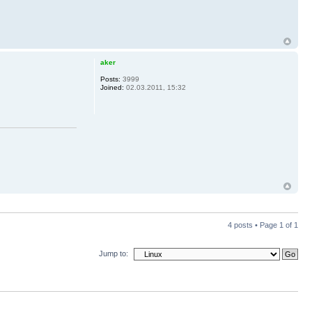
aker
Posts:
3999
Joined:
02.03.2011, 15:32
4 posts • Page
1
of
1
Jump to: