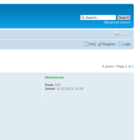
Advanced search
FAQ
Register
Login
4 posts • Page
1
of
1
hbuhrmester
Posts:
525
Joined:
11.10.2013, 20:59