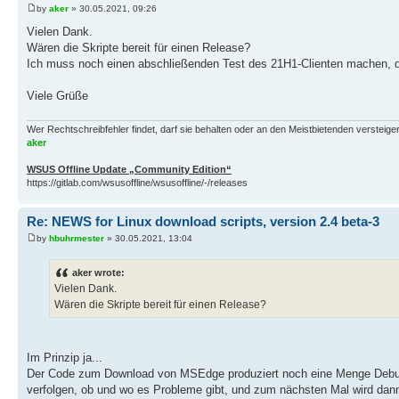
by
aker
» 30.05.2021, 09:26
Vielen Dank.
Wären die Skripte bereit für einen Release?
Ich muss noch einen abschließenden Test des 21H1-Clienten machen, dan
Viele Grüße
Wer Rechtschreibfehler findet, darf sie behalten oder an den Meistbietenden versteigern.
aker
WSUS Offline Update „Community Edition“
https://gitlab.com/wsusoffline/wsusoffline/-/releases
Re: NEWS for Linux download scripts, version 2.4 beta-3
by
hbuhrmester
» 30.05.2021, 13:04
aker wrote:
Vielen Dank.
Wären die Skripte bereit für einen Release?
Im Prinzip ja...
Der Code zum Download von MSEdge produziert noch eine Menge Debug-O
verfolgen, ob und wo es Probleme gibt, und zum nächsten Mal wird dann