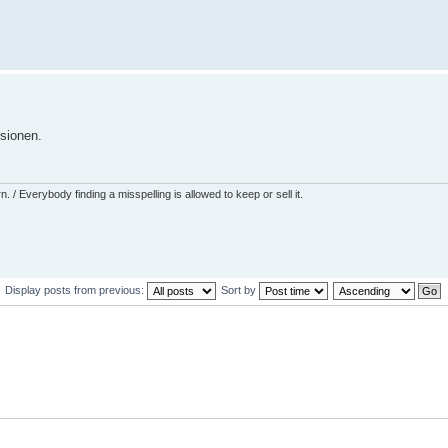
sionen.
 / Everybody finding a misspelling is allowed to keep or sell it.
Display posts from previous:
Sort by