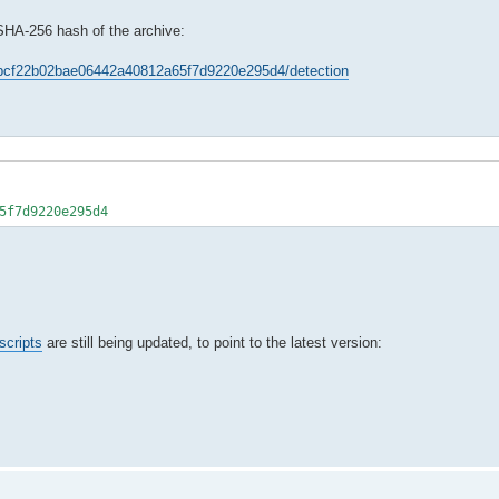
 SHA-256 hash of the archive:
a9bcf22b02bae06442a40812a65f7d9220e295d4/detection
5f7d9220e295d4
scripts
are still being updated, to point to the latest version: