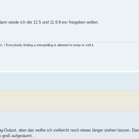
n würde ich die 12.5 und 11.9.8-esr freigeben wollen.
 / Everybody finding a misspelling is allowed to keep or sell it.
utput, aber das wollte ich vielleicht noch etwas länger stehen lassen. Da
 groß aufgeräumt...