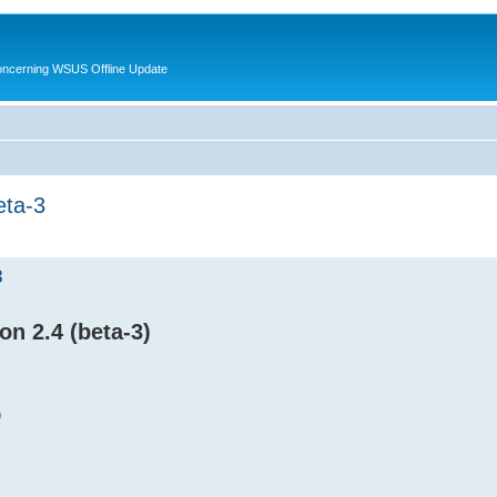
oncerning WSUS Offline Update
eta-3
3
n 2.4 (beta-3)
)