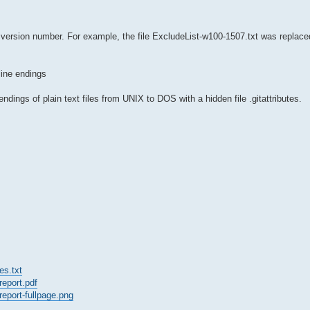
version number. For example, the file ExcludeList-w100-1507.txt was replace
line endings
dings of plain text files from UNIX to DOS with a hidden file .gitattributes.
es.txt
report.pdf
report-fullpage.png