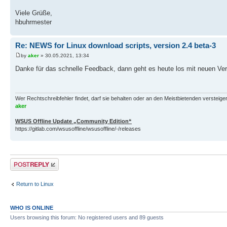
Viele Grüße,
hbuhrmester
Re: NEWS for Linux download scripts, version 2.4 beta-3
by
aker
» 30.05.2021, 13:34
Danke für das schnelle Feedback, dann geht es heute los mit neuen Ver
Wer Rechtschreibfehler findet, darf sie behalten oder an den Meistbietenden versteigern.
aker
WSUS Offline Update „Community Edition“
https://gitlab.com/wsusoffline/wsusoffline/-/releases
Post a reply
Return to Linux
WHO IS ONLINE
Users browsing this forum: No registered users and 89 guests