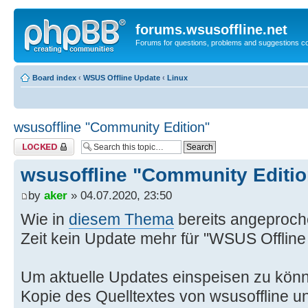
forums.wsusoffline.net
Forums for questions, problems and suggestions c
Board index
‹
WSUS Offline Update
‹
Linux
wsusoffline "Community Edition"
Topic locked
wsusoffline "Community Editio
by
aker
» 04.07.2020, 23:50
Wie in
diesem Thema
bereits angeproche
Zeit kein Update mehr für "WSUS Offline
Um aktuelle Updates einspeisen zu könn
Kopie des Quelltextes von wsusoffline u