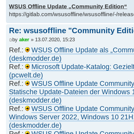
WSUS Offline Update „Community Edition“
https://gitlab.com/wsusoffline/wsusoffline/-/relea
Re: wsusoffline "Community Edit
by
aker
» 13.07.2020, 15:23
Ref.:
WSUS Offline Update als „Commun
(deskmodder.de)
Ref.:
Microsoft Update-Katalog: Gezielt
(pcwelt.de)
Ref.:
WSUS Offline Update Community E
Statische Update-Dateien der Windows
(deskmodder.de)
Ref.:
WSUS Offline Update Community E
Windows Server 2022, Windows 10 21H
(deskmodder.de)
Ref.:
WSUS Offline Update Community E