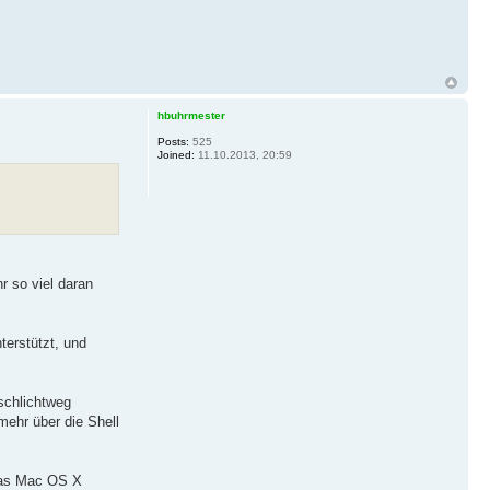
hbuhrmester
Posts:
525
Joined:
11.10.2013, 20:59
hr so viel daran
erstützt, und
schlichtweg
mehr über die Shell
 das Mac OS X