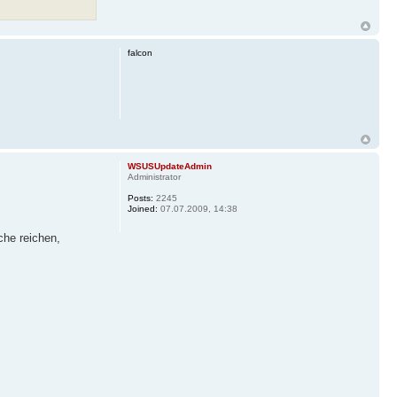
falcon
WSUSUpdateAdmin
Administrator
Posts:
2245
Joined:
07.07.2009, 14:38
che reichen,