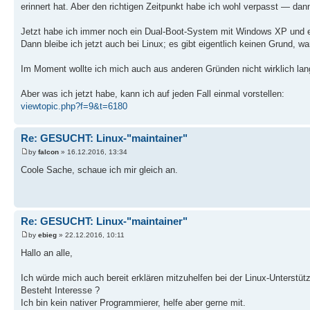
erinnert hat. Aber den richtigen Zeitpunkt habe ich wohl verpasst — dann
Jetzt habe ich immer noch ein Dual-Boot-System mit Windows XP und e
Dann bleibe ich jetzt auch bei Linux; es gibt eigentlich keinen Grund, 
Im Moment wollte ich mich auch aus anderen Gründen nicht wirklich langf
Aber was ich jetzt habe, kann ich auf jeden Fall einmal vorstellen:
viewtopic.php?f=9&t=6180
Re: GESUCHT: Linux-"maintainer"
by
falcon
» 16.12.2016, 13:34
Coole Sache, schaue ich mir gleich an.
Re: GESUCHT: Linux-"maintainer"
by
ebieg
» 22.12.2016, 10:11
Hallo an alle,
Ich würde mich auch bereit erklären mitzuhelfen bei der Linux-Unterstüt
Besteht Interesse ?
Ich bin kein nativer Programmierer, helfe aber gerne mit.