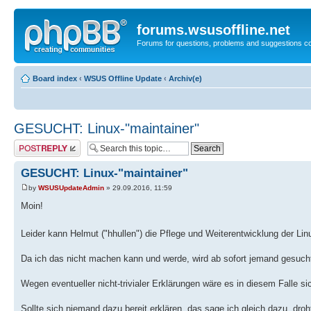
forums.wsusoffline.net
Forums for questions, problems and suggestions c
Board index
‹
WSUS Offline Update
‹
Archiv(e)
GESUCHT: Linux-"maintainer"
Post a reply
GESUCHT: Linux-"maintainer"
by
WSUSUpdateAdmin
» 29.09.2016, 11:59
Moin!
Leider kann Helmut ("hhullen") die Pflege und Weiterentwicklung der Li
Da ich das nicht machen kann und werde, wird ab sofort jemand gesuch
Wegen eventueller nicht-trivialer Erklärungen wäre es in diesem Falle sich
Sollte sich niemand dazu bereit erklären, das sage ich gleich dazu, dro