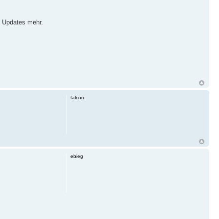
e Updates mehr.
falcon
ebieg