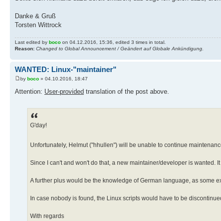
Danke & Gruß
Torsten Wittrock
Last edited by
boco
on 04.12.2016, 15:36, edited 3 times in total.
Reason:
Changed to Global Announcement / Geändert auf Globale Ankündigung.
WANTED: Linux-"maintainer"
by
boco
» 04.10.2016, 18:47
Attention:
User-provided
translation of the post above.
G'day!
Unfortunately, Helmut ("hhullen") will be unable to continue maintenan
Since I can't and won't do that, a new maintainer/developer is wanted.
A further plus would be the knowledge of German language, as some exp
In case nobody is found, the Linux scripts would have to be discontinued
With regards