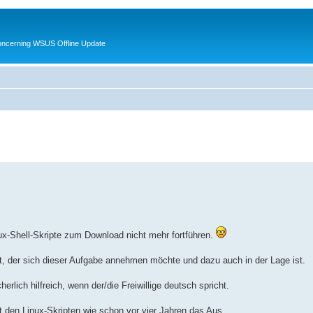
oncerning WSUS Offline Update
nux-Shell-Skripte zum Download nicht mehr fortführen.
t, der sich dieser Aufgabe annehmen möchte und dazu auch in der Lage ist.
erlich hilfreich, wenn der/die Freiwillige deutsch spricht.
ht den Linux-Skripten wie schon vor vier Jahren das Aus.