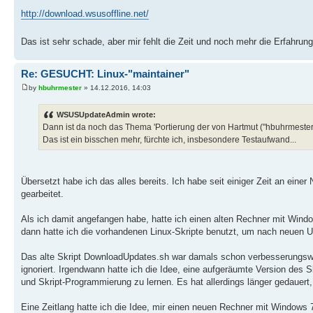
http://download.wsusoffline.net/
Das ist sehr schade, aber mir fehlt die Zeit und noch mehr die Erfahrung
Re: GESUCHT: Linux-"maintainer"
by
hbuhrmester
» 14.12.2016, 14:03
WSUSUpdateAdmin wrote:
Dann ist da noch das Thema 'Portierung der von Hartmut ("hbuhrmester")
Das ist ein bisschen mehr, fürchte ich, insbesondere Testaufwand...
Übersetzt habe ich das alles bereits. Ich habe seit einiger Zeit an einer
gearbeitet.
Als ich damit angefangen habe, hatte ich einen alten Rechner mit Win
dann hatte ich die vorhandenen Linux-Skripte benutzt, um nach neuen 
Das alte Skript DownloadUpdates.sh war damals schon verbesserungswü
ignoriert. Irgendwann hatte ich die Idee, eine aufgeräumte Version des S
und Skript-Programmierung zu lernen. Es hat allerdings länger gedauert, 
Eine Zeitlang hatte ich die Idee, mir einen neuen Rechner mit Windows