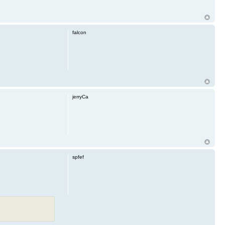
falcon
jerryCa
spfef