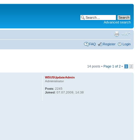
Advanced search
FAQ
Register
Login
14 posts •
Page
1
of
2
•
1
2
WSUSUpdateAdmin
Administrator
Posts:
2245
Joined:
07.07.2009, 14:38