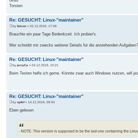
Gruß
Torsten
Re: GESUCHT: Linux-"maintainer"
by
falcon
» 02.12.2016, 17:09
Brauchte ein paar Tage Bedenkzeit. Ich probier's.
Wer schreibt mir zwecks weiterer Details für die anstehenden Aufgaben
Re: GESUCHT: Linux-"maintainer"
by
jerryCa
» 03.12.2016, 15:21
Beim Testen helfe ich gerne. Könnte zwar auch Windows nutzen, will jed
Re: GESUCHT: Linux-"maintainer"
by
spfef
» 14.12.2016, 09:03
Eben gelesen
- NOTE: This version is supposed to be the last one containing the Linu