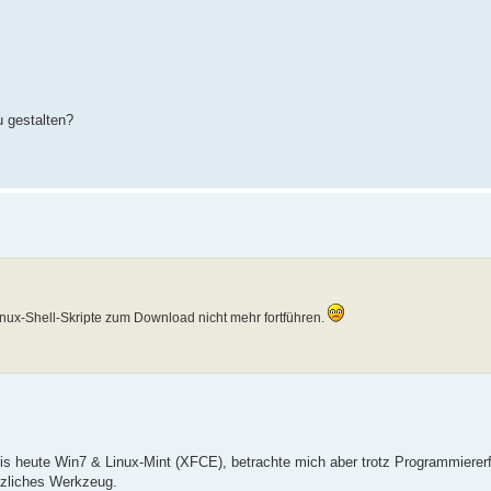
u gestalten?
inux-Shell-Skripte zum Download nicht mehr fortführen.
is heute Win7 & Linux-Mint (XFCE), betrachte mich aber trotz Programmiererf
tzliches Werkzeug.