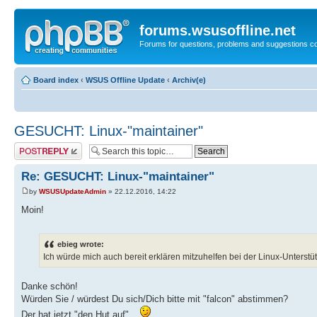
forums.wsusoffline.net
Forums for questions, problems and suggestions c
Board index
‹
WSUS Offline Update
‹
Archiv(e)
GESUCHT: Linux-"maintainer"
Post a reply
Re: GESUCHT: Linux-"maintainer"
by
WSUSUpdateAdmin
» 22.12.2016, 14:22
Moin!
ebieg wrote:
Ich würde mich auch bereit erklären mitzuhelfen bei der Linux-Unterstü
Danke schön!
Würden Sie / würdest Du sich/Dich bitte mit "falcon" abstimmen?
Der hat jetzt "den Hut auf"...