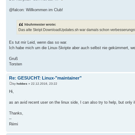
@falcon: Willkommen im Club!
hbuhrmester wrote:
Das alte Skript DownloadUpdates.sh war damals schon verbesserungswü
Es tut mir Leid, wenn das so war.
Ich habe mich um die Linux-Skripte aber auch selbst nie gekümmert, wei
Gruß
Torsten
Re: GESUCHT: Linux-"maintainer"
by
hobbes
» 22.12.2016, 23:22
Hi,
as an avid recent user on the linux side, I can also try to help, but only i
Thanks,
--
Rémi