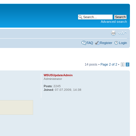
Advanced search
FAQ
Register
Login
14 posts •
Page
2
of
2
•
1
2
WSUSUpdateAdmin
Administrator
Posts:
2245
Joined:
07.07.2009, 14:38