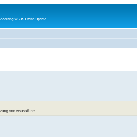
oncerning WSUS Offline Update
tzung von wsusoffline.