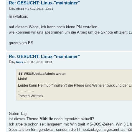
Re: GESUCHT: Linux-"maintainer"
by
ebieg
» 27.12.2016, 13:31
hi @falcon,
auf diesem Wege, ich kann noch kiene PN erstellen.
wie koennen wir uns abstimmen um die Arbeit um die Skripte effizient z
gruss vom BS
Re: GESUCHT: Linux-"maintainer"
by
lunix
» 08.07.2019, 10:04
WSUSUpdateAdmin wrote:
Moin!
Leider kann Helmut ("hhullen") die Pflege und Weiterentwicklung der L
..................
Torsten Wittrock
Guten Tag,
ist dieses Thema
Mithilfe
noch irgendwie aktuell?
Ich arbeite schon seit längerem mit Win (seit MS-DOS-Zeiten, Win 3.1 b
Spezialisten für irgendwas, sondern die IT heutzutage insgesamt als nü