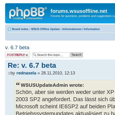
forums.wsusoffline.net
Forums for questions, problems and suggestions c
Board index
‹
WSUS Offline Update
‹
Informationen / Information
v. 6.7 beta
Post a reply
Re: v. 6.7 beta
by
rednaxela
» 28.11.2010, 12:13
WSUSUpdateAdmin wrote:
Schön, aber sie werden weder unter XP
2003 SP2 angefordert. Das lässt sich üb
Microsoft scheint IE6SP2 auf beiden Pla
Betriebssystemupdates aktualisiert zu 