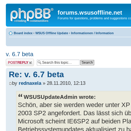
forums.wsusoffline.net
Forums for questions, problems and suggestions c
Board index
‹
WSUS Offline Update
‹
Informationen / Information
v. 6.7 beta
Post a reply
Re: v. 6.7 beta
by
rednaxela
» 28.11.2010, 12:13
WSUSUpdateAdmin wrote:
Schön, aber sie werden weder unter XP
2003 SP2 angefordert. Das lässt sich üb
Microsoft scheint IE6SP2 auf beiden Pla
Betriebssystemupdates aktualisiert zu 