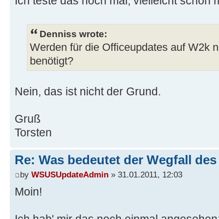
Ich teste das noch mal, vielleicht schon
Denniss wrote:
Werden für die Officeupdates auf W2k n
benötigt?
Nein, das ist nicht der Grund.
Gruß
Torsten
Re: Was bedeutet der Wegfall de
by
WSUSUpdateAdmin
» 31.01.2011, 12:03
Moin!
Ich hab' mir das noch einmal angesehen: 