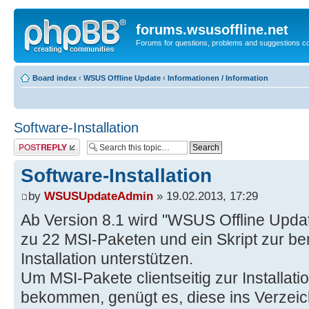
forums.wsusoffline.net
Forums for questions, problems and suggestions c
Board index
‹
WSUS Offline Update
‹
Informationen / Information
Software-Installation
Post a reply
Software-Installation
by
WSUSUpdateAdmin
» 19.02.2013, 17:29
Ab Version 8.1 wird "WSUS Offline Update
zu 22 MSI-Paketen und ein Skript zur be
Installation unterstützen.
Um MSI-Pakete clientseitig zur Installat
bekommen, genügt es, diese ins Verzeichn