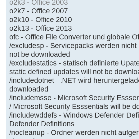
o2k3 - Office 2003
o2k7 - Office 2007
o2k10 - Office 2010
o2k13 - Office 2013
ofc - Office File Converter und globale O
/excludesp - Servicepacks werden nicht 
not be downloaded
/excludestatics - statisch definierte Upa
static defined updates will not be downl
/includedotnet - .NET wird heruntergelade
downloaded
/includemsse - Microsoft Security Esssen
/ Microsoft Security Esssentials will be
/includewddefs - Windows Defender Defi
Defender Definitions
/nocleanup - Ordner werden nicht aufgerä