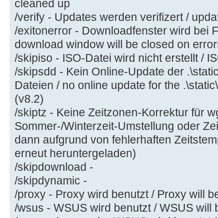
cleaned up
/verify - Updates werden verifizert / updat
/exitonerror - Downloadfenster wird bei 
download window will be closed on error
/skipiso - ISO-Datei wird nicht erstellt / I
/skipsdd - Kein Online-Update der .\stati
Dateien / no online update for the .\static
(v8.2)
/skiptz - Keine Zeitzonen-Korrektur für w
Sommer-/Winterzeit-Umstellung oder Ze
dann aufgrund von fehlerhaften Zeitstem
erneut heruntergeladen)
/skipdownload -
/skipdynamic -
/proxy - Proxy wird benutzt / Proxy will 
/wsus - WSUS wird benutzt / WSUS will 