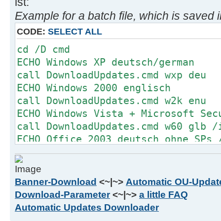
ist:
for %%i in (w60 w60-x64 w61 w61-x6
Example for a batch file, which is saved i
x64) do (
CODE:
SELECT ALL
call CreateISOImage.cmd %%i /incl
)
cd /D cmd
for %%i in (ofc) do (
ECHO Windows XP deutsch/german
for %%j in (deu enu) do (
call DownloadUpdates.cmd wxp deu
call CreateISOImage.cmd %%i %%
ECHO Windows 2000 englisch
)
call DownloadUpdates.cmd w2k enu
)
ECHO Windows Vista + Microsoft Sec
for %%i in (deu enu) do (
call DownloadUpdates.cmd w60 glb /
call CreateISOImage.cmd %%i /inc
ECHO Office 2003 deutsch ohne SPs 
)
call DownloadUpdates.cmd o2k3 deu 
ECHO Windows 7 64bit + .NET + MSSE
call DownloadUpdates.cmd w61-x64 g
Banner-Download
<~|~>
Automatic OU-Update
/includemsse
Download-Parameter
<~|~>
a little FAQ
Automatic Updates Downloader