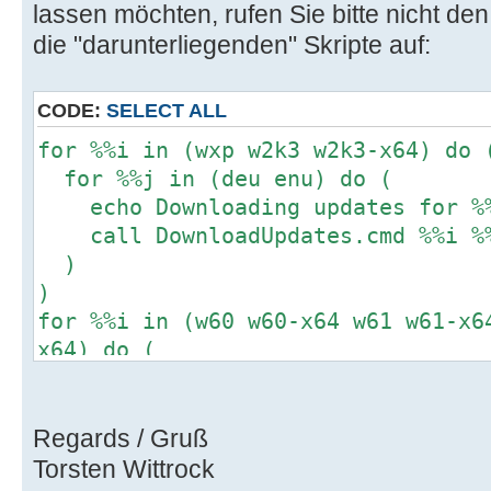
lassen möchten, rufen Sie bitte nicht d
die "darunterliegenden" Skripte auf:
CODE:
SELECT ALL
for %%i in (wxp w2k3 w2k3-x64) do 
for %%j in (deu enu) do (
echo Downloading updates for %%
call DownloadUpdates.cmd %%i %%j
)
)
for %%i in (w60 w60-x64 w61 w61-x6
x64) do (
echo Downloading updates for %%i
call DownloadUpdates.cmd %%i glb 
/includemsse /verify
Regards / Gruß
)
Torsten Wittrock