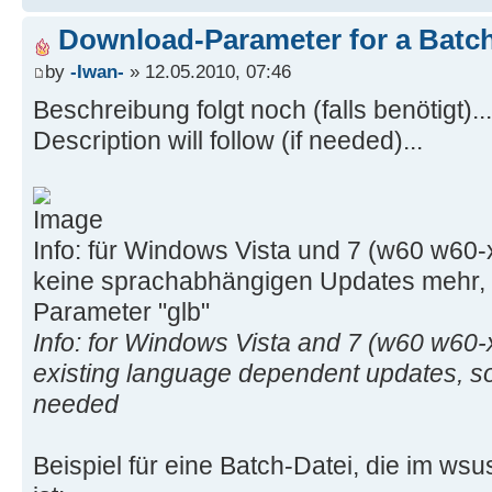
for %%i in (ofc) do (
echo Downloading updates for %%i
Download-Parameter for a Batc
call DownloadUpdates.cmd %%i glb
by
-Iwan-
» 12.05.2010, 07:46
)
Beschreibung folgt noch (falls benötigt)...
for %%i in (oxp o2k3 o2k7) do (
Description will follow (if needed)...
for %%j in (deu enu) do (
echo Downloading updates for %%
call DownloadUpdates.cmd %%i %%
)
Info: für Windows Vista und 7 (w60 w60
)
keine sprachabhängigen Updates mehr, 
Parameter "glb"
:CreateISO
Info: for Windows Vista and 7 (w60 w60
for %%i in (wxp w2k3 w2k3-x64) do 
for %%j in (deu enu) do (
existing language dependent updates, so 
call CreateISOImage.cmd %%i %%j
needed
/includemsse
)
Beispiel für eine Batch-Datei, die im wsu
)