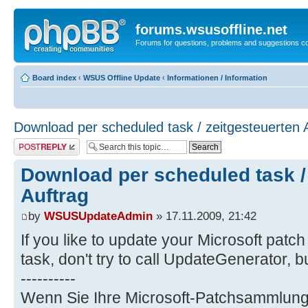
forums.wsusoffline.net
Forums for questions, problems and suggestions c
Board index
‹
WSUS Offline Update
‹
Informationen / Information
Download per scheduled task / zeitgesteuerten 
Post a reply
Download per scheduled task /
Auftrag
by
WSUSUpdateAdmin
» 17.11.2009, 21:42
If you like to update your Microsoft patc
task, don't try to call UpdateGenerator, b
----------
Wenn Sie Ihre Microsoft-Patchsammlung z