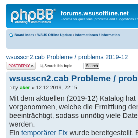
forums.wsusoffline.net
Forums for questions, problems and suggestions c
Board index
‹
WSUS Offline Update
‹
Informationen / Information
wsusscn2.cab Probleme / problems 2019-12
Post a reply
wsusscn2.cab Probleme / prob
by
aker
» 12.12.2019, 22:15
Mit dem aktuellen (2019-12) Katalog hat
vorgenommen, welche die Ermittlung der
beeinträchtigt, sodass unnötig viele Dat
werden.
Ein
temporärer Fix
wurde bereitgestellt. E