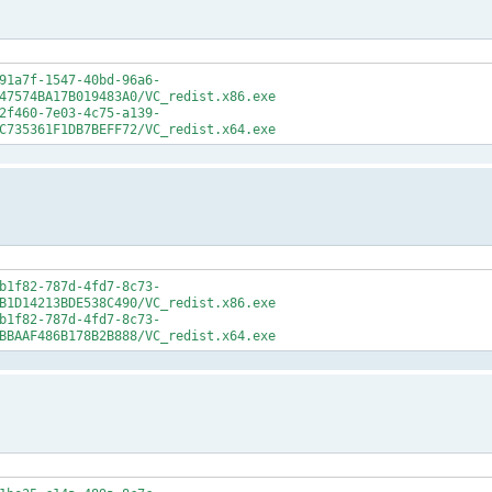
91a7f-1547-40bd-96a6-
47574BA17B019483A0/VC_redist.x86.exe
2f460-7e03-4c75-a139-
C735361F1DB7BEFF72/VC_redist.x64.exe
b1f82-787d-4fd7-8c73-
B1D14213BDE538C490/VC_redist.x86.exe
b1f82-787d-4fd7-8c73-
BBAAF486B178B2B888/VC_redist.x64.exe