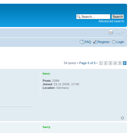
Advanced search
FAQ
Register
Login
54 posts •
Page
6
of
6
•
1
2
3
4
5
6
boco
Posts:
2398
Joined:
24.11.2009, 17:00
Location:
Germany
harry