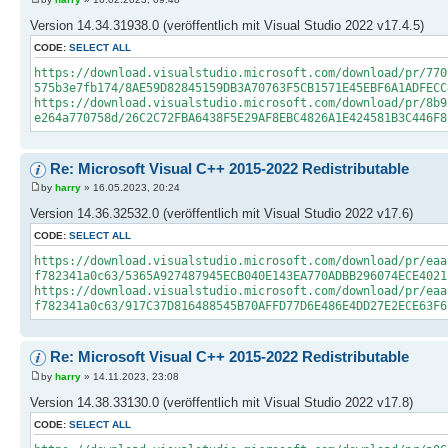
Version 14.34.31938.0 (veröffentlich mit Visual Studio 2022 v17.4.5)
CODE:
SELECT ALL
https://download.visualstudio.microsoft.com/download/pr/770
575b3e7fb174/8AE59D82845159DB3A70763F5CB1571E45EBF6A1ADFECC
https://download.visualstudio.microsoft.com/download/pr/8b9
e264a770758d/26C2C72FBA6438F5E29AF8EBC4826A1E424581B3C446F8
Re: Microsoft Visual C++ 2015-2022 Redistributable
by
harry
» 16.05.2023, 20:24
Version 14.36.32532.0 (veröffentlich mit Visual Studio 2022 v17.6)
CODE:
SELECT ALL
https://download.visualstudio.microsoft.com/download/pr/eaa
f782341a0c63/5365A927487945ECB040E143EA770ADBB296074ECE4021
https://download.visualstudio.microsoft.com/download/pr/eaa
f782341a0c63/917C37D816488545B70AFFD77D6E486E4DD27E2ECE63F6
Re: Microsoft Visual C++ 2015-2022 Redistributable
by
harry
» 14.11.2023, 23:08
Version 14.38.33130.0 (veröffentlich mit Visual Studio 2022 v17.8)
CODE:
SELECT ALL