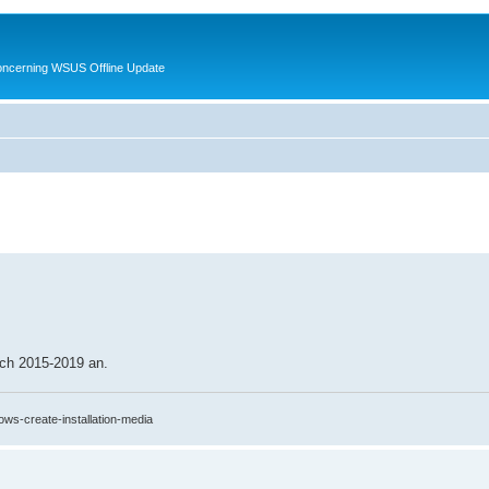
oncerning WSUS Offline Update
och 2015-2019 an.
ows-create-installation-media