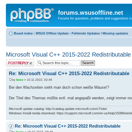
forums.wsusoffline.net
Forums for questions, problems and suggestions c
Board index
‹
WSUS Offline Update
‹
Fehlende Updates / Missing updates
Microsoft Visual C++ 2015-2022 Redistributable
Post a reply
Re: Microsoft Visual C++ 2015-2022 Redistributable
by
boco
» 10.11.2022, 02:46
Bei den Wachzeiten sieht man doch schon weiße Mäuse!?
Der Titel des Themas müßte evtl. mal angepaßt werden, zeigt immer n
Microsoft update catalog: http://catalog.update.microsoft.com/v7/site/
Windows Install media download: https://support.microsoft.com/en-us/help/15088/wind
Re: Microsoft Visual C++ 2015-2022 Redistributable
by
harry
» 16.02.2023, 09:48