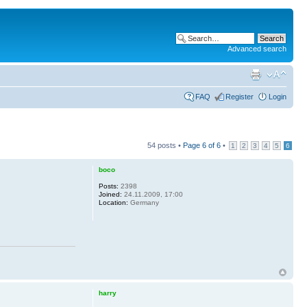
Advanced search
FAQ
Register
Login
54 posts •
Page
6
of
6
•
1
2
3
4
5
6
boco
Posts:
2398
Joined:
24.11.2009, 17:00
Location:
Germany
harry