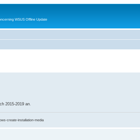
oncerning WSUS Offline Update
och 2015-2019 an.
ows-create-installation-media