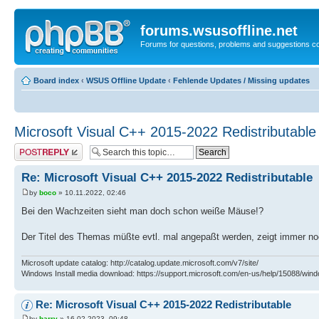
forums.wsusoffline.net
Forums for questions, problems and suggestions c
Board index
‹
WSUS Offline Update
‹
Fehlende Updates / Missing updates
Microsoft Visual C++ 2015-2022 Redistributable
Post a reply
Re: Microsoft Visual C++ 2015-2022 Redistributable
by
boco
» 10.11.2022, 02:46
Bei den Wachzeiten sieht man doch schon weiße Mäuse!?
Der Titel des Themas müßte evtl. mal angepaßt werden, zeigt immer n
Microsoft update catalog: http://catalog.update.microsoft.com/v7/site/
Windows Install media download: https://support.microsoft.com/en-us/help/15088/wind
Re: Microsoft Visual C++ 2015-2022 Redistributable
by
harry
» 16.02.2023, 09:48