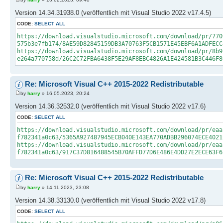
Version 14.34.31938.0 (veröffentlich mit Visual Studio 2022 v17.4.5)
CODE:
SELECT ALL
https://download.visualstudio.microsoft.com/download/pr/770
575b3e7fb174/8AE59D82845159DB3A70763F5CB1571E45EBF6A1ADFECC
https://download.visualstudio.microsoft.com/download/pr/8b9
e264a770758d/26C2C72FBA6438F5E29AF8EBC4826A1E424581B3C446F8
Re: Microsoft Visual C++ 2015-2022 Redistributable
by
harry
» 16.05.2023, 20:24
Version 14.36.32532.0 (veröffentlich mit Visual Studio 2022 v17.6)
CODE:
SELECT ALL
https://download.visualstudio.microsoft.com/download/pr/eaa
f782341a0c63/5365A927487945ECB040E143EA770ADBB296074ECE4021
https://download.visualstudio.microsoft.com/download/pr/eaa
f782341a0c63/917C37D816488545B70AFFD77D6E486E4DD27E2ECE63F6
Re: Microsoft Visual C++ 2015-2022 Redistributable
by
harry
» 14.11.2023, 23:08
Version 14.38.33130.0 (veröffentlich mit Visual Studio 2022 v17.8)
CODE:
SELECT ALL