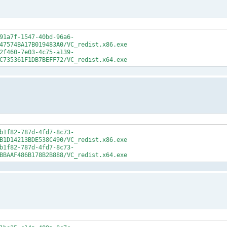
91a7f-1547-40bd-96a6-
47574BA17B019483A0/VC_redist.x86.exe
2f460-7e03-4c75-a139-
C735361F1DB7BEFF72/VC_redist.x64.exe
b1f82-787d-4fd7-8c73-
B1D14213BDE538C490/VC_redist.x86.exe
b1f82-787d-4fd7-8c73-
BBAAF486B178B2B888/VC_redist.x64.exe