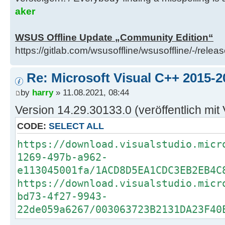
aker
WSUS Offline Update „Community Edition“
https://gitlab.com/wsusoffline/wsusoffline/-/relea
Re: Microsoft Visual C++ 2015-2
by
harry
» 11.08.2021, 08:44
Version 14.29.30133.0 (veröffentlich mit 
CODE:
SELECT ALL
https://download.visualstudio.micr
1269-497b-a962-
e113045001fa/1ACD8D5EA1CDC3EB2EB4C
https://download.visualstudio.micr
bd73-4f27-9943-
22de059a6267/003063723B2131DA23F40