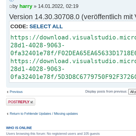
by
harry
» 14.01.2022, 02:19
Version 14.30.30708.0 (veröffentlich mit
CODE:
SELECT ALL
https://download.visualstudio.micr
28d1-4028-9063-
0fa32401e78f/F02DEA65EA65633D1718E
https://download.visualstudio.micr
28d1-4028-9063-
0fa32401e78f/5D3D8C6779750F92F3726
Display posts from previous:
Previous
Post a reply
Return to Fehlende Updates / Missing updates
WHO IS ONLINE
Users browsing this forum: No registered users and 105 guests