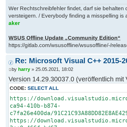
Wer Rechtschreibfehler findet, darf sie behalten
versteigern. / Everybody finding a misspelling is a
aker
WSUS Offline Update „Community Edition“
https://gitlab.com/wsusoffline/wsusoffline/-/relea
Re: Microsoft Visual C++ 2015-2
by
harry
» 25.05.2021, 18:02
Version 14.29.30037.0 (veröffentlich mit 
CODE:
SELECT ALL
https://download.visualstudio.micr
ca94-410b-b874-
c7fa26e400da/91C21C93A88DD82E8AE42
https://download.visualstudio.micr