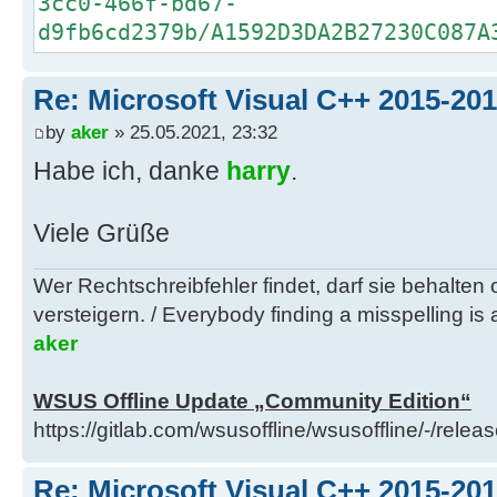
3cc0-466f-bd67-
d9fb6cd2379b/A1592D3DA2B27230C087A
Re: Microsoft Visual C++ 2015-201
by
aker
» 25.05.2021, 23:32
Habe ich, danke
harry
.
Viele Grüße
Wer Rechtschreibfehler findet, darf sie behalten
versteigern. / Everybody finding a misspelling is a
aker
WSUS Offline Update „Community Edition“
https://gitlab.com/wsusoffline/wsusoffline/-/relea
Re: Microsoft Visual C++ 2015-201