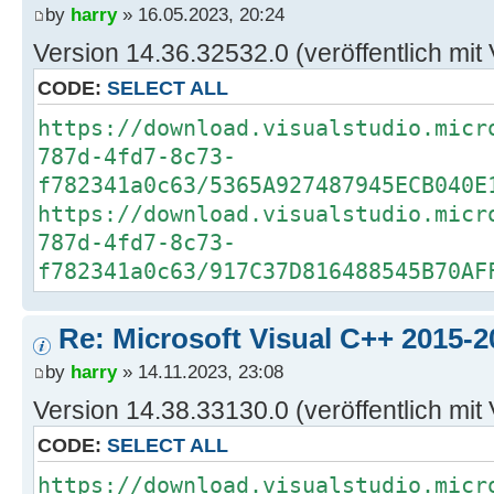
by
harry
» 16.05.2023, 20:24
Version 14.36.32532.0 (veröffentlich mit
CODE:
SELECT ALL
https://download.visualstudio.micr
787d-4fd7-8c73-
f782341a0c63/5365A927487945ECB040E
https://download.visualstudio.micr
787d-4fd7-8c73-
f782341a0c63/917C37D816488545B70AF
Re: Microsoft Visual C++ 2015-2
by
harry
» 14.11.2023, 23:08
Version 14.38.33130.0 (veröffentlich mit
CODE:
SELECT ALL
https://download.visualstudio.micr