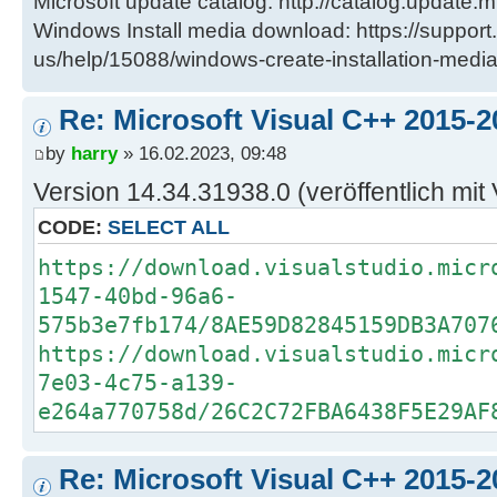
Microsoft update catalog: http://catalog.update.m
Windows Install media download: https://support
us/help/15088/windows-create-installation-medi
Re: Microsoft Visual C++ 2015-2
by
harry
» 16.02.2023, 09:48
Version 14.34.31938.0 (veröffentlich mit
CODE:
SELECT ALL
https://download.visualstudio.micr
1547-40bd-96a6-
575b3e7fb174/8AE59D82845159DB3A707
https://download.visualstudio.micr
7e03-4c75-a139-
e264a770758d/26C2C72FBA6438F5E29AF
Re: Microsoft Visual C++ 2015-2