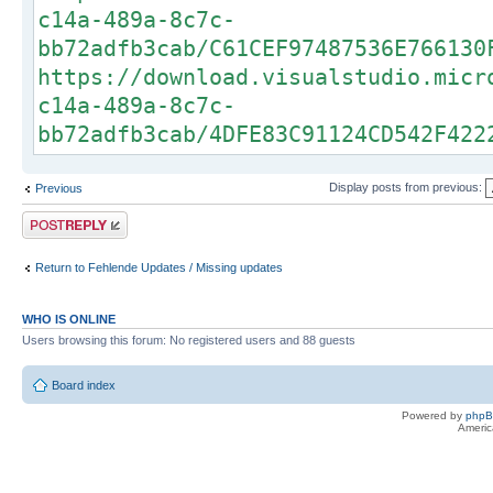
c14a-489a-8c7c-
bb72adfb3cab/C61CEF97487536E766130
https://download.visualstudio.micr
c14a-489a-8c7c-
bb72adfb3cab/4DFE83C91124CD542F422
Display posts from previous:
Previous
Post a reply
Return to Fehlende Updates / Missing updates
WHO IS ONLINE
Users browsing this forum: No registered users and 88 guests
Board index
Powered by
php
Americ