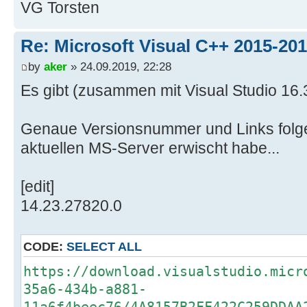
VG Torsten
Re: Microsoft Visual C++ 2015-201
by
aker
» 24.09.2019, 22:28
Es gibt (zusammen mit Visual Studio 16.
Genaue Versionsnummer und Links folge
aktuellen MS-Server erwischt habe...
[edit]
14.23.27820.0
CODE:
SELECT ALL
https://download.visualstudio.micr
35a6-434b-a881-
11a6f4beec76/4A8157B2FF422C259DDAA