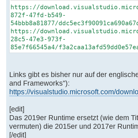
https://download.visualstudio.micr
872f-47fd-b549-
54bbb8a81877/ddc5ec3f90091ca690a67
https://download.visualstudio.micr
28c5-47e3-973f-
85e7f66545a4/f3a2caa13afd59dd0e57e
Links gibt es bisher nur auf der englisch
and Frameworks"):
https://visualstudio.microsoft.com/downl
[edit]
Das 2019er Runtime ersetzt (wie dem Ti
vermuten) die 2015er und 2017er Runti
[/edit]