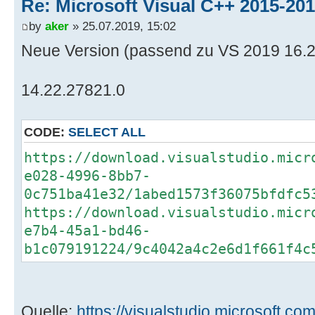
Re: Microsoft Visual C++ 2015-201
by
aker
» 25.07.2019, 15:02
Neue Version (passend zu VS 2019 16.2
14.22.27821.0
CODE:
SELECT ALL
https://download.visualstudio.micr
e028-4996-8bb7-
0c751ba41e32/1abed1573f36075bfdfc5
https://download.visualstudio.micr
e7b4-45a1-bd46-
b1c079191224/9c4042a4c2e6d1f661f4c
Quelle:
https://visualstudio.microsoft.c