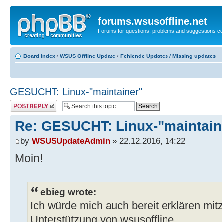
forums.wsusoffline.net
Forums for questions, problems and suggestions c
Board index
‹
WSUS Offline Update
‹
Fehlende Updates / Missing updates
GESUCHT: Linux-"maintainer"
Post a reply
Re: GESUCHT: Linux-"maintain
by
WSUSUpdateAdmin
» 22.12.2016, 14:22
Moin!
ebieg wrote:
Ich würde mich auch bereit erklären mitz
Unterstützung von wsusoffline.