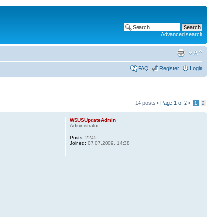
Advanced search
FAQ
Register
Login
14 posts •
Page
1
of
2
•
1
2
WSUSUpdateAdmin
Administrator
Posts:
2245
Joined:
07.07.2009, 14:38