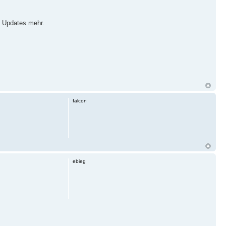
e Updates mehr.
falcon
ebieg