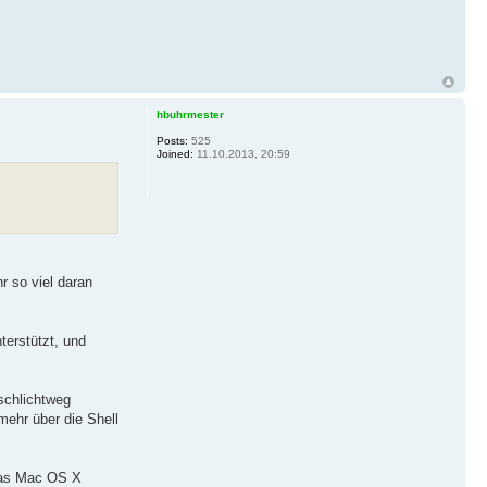
hbuhrmester
Posts:
525
Joined:
11.10.2013, 20:59
hr so viel daran
erstützt, und
schlichtweg
mehr über die Shell
 das Mac OS X