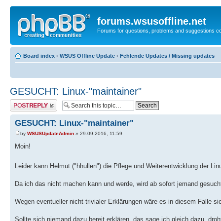
forums.wsusoffline.net
Forums for questions, problems and suggestions c
Board index
‹
WSUS Offline Update
‹
Fehlende Updates / Missing updates
GESUCHT: Linux-"maintainer"
Post a reply
GESUCHT: Linux-"maintainer"
by
WSUSUpdateAdmin
» 29.09.2016, 11:59
Moin!
Leider kann Helmut ("hhullen") die Pflege und Weiterentwicklung der Li
Da ich das nicht machen kann und werde, wird ab sofort jemand gesuch
Wegen eventueller nicht-trivialer Erklärungen wäre es in diesem Falle sich
Sollte sich niemand dazu bereit erklären, das sage ich gleich dazu, dro