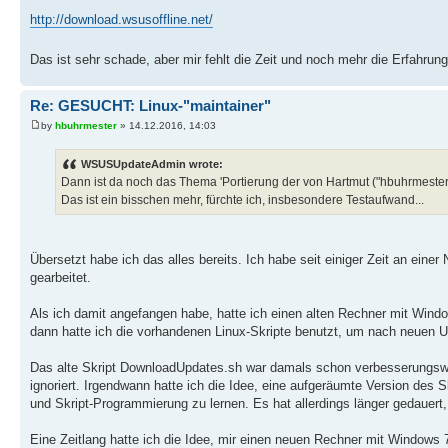
http://download.wsusoffline.net/
Das ist sehr schade, aber mir fehlt die Zeit und noch mehr die Erfahrung
Re: GESUCHT: Linux-"maintainer"
by
hbuhrmester
» 14.12.2016, 14:03
WSUSUpdateAdmin wrote:
Dann ist da noch das Thema 'Portierung der von Hartmut ("hbuhrmester")
Das ist ein bisschen mehr, fürchte ich, insbesondere Testaufwand...
Übersetzt habe ich das alles bereits. Ich habe seit einiger Zeit an einer
gearbeitet.
Als ich damit angefangen habe, hatte ich einen alten Rechner mit Win
dann hatte ich die vorhandenen Linux-Skripte benutzt, um nach neuen 
Das alte Skript DownloadUpdates.sh war damals schon verbesserungswü
ignoriert. Irgendwann hatte ich die Idee, eine aufgeräumte Version des S
und Skript-Programmierung zu lernen. Es hat allerdings länger gedauert, 
Eine Zeitlang hatte ich die Idee, mir einen neuen Rechner mit Windows