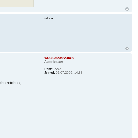
falcon
WSUSUpdateAdmin
Administrator
Posts:
2245
Joined:
07.07.2009, 14:38
che reichen,