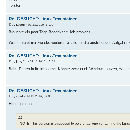
Gruß
Torsten
Re: GESUCHT: Linux-"maintainer"
by
falcon
» 02.12.2016, 17:09
Brauchte ein paar Tage Bedenkzeit. Ich probier's.
Wer schreibt mir zwecks weiterer Details für die anstehenden Aufgaben
Re: GESUCHT: Linux-"maintainer"
by
jerryCa
» 03.12.2016, 15:21
Beim Testen helfe ich gerne. Könnte zwar auch Windows nutzen, will jed
Re: GESUCHT: Linux-"maintainer"
by
spfef
» 14.12.2016, 09:03
Eben gelesen
- NOTE: This version is supposed to be the last one containing the Linu