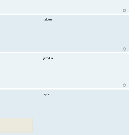
falcon
jerryCa
spfef