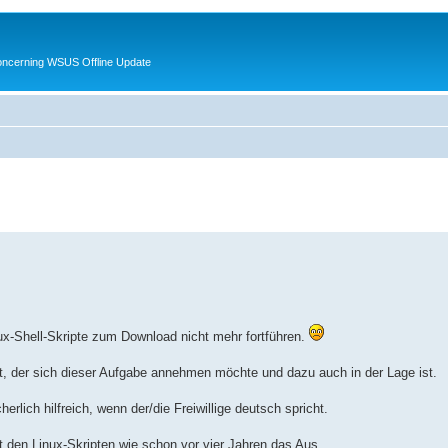
oncerning WSUS Offline Update
nux-Shell-Skripte zum Download nicht mehr fortführen.
t, der sich dieser Aufgabe annehmen möchte und dazu auch in der Lage ist.
erlich hilfreich, wenn der/die Freiwillige deutsch spricht.
ht den Linux-Skripten wie schon vor vier Jahren das Aus.