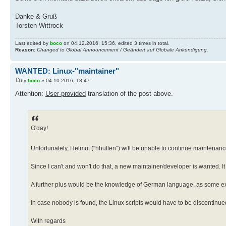
Danke & Gruß
Torsten Wittrock
Last edited by
boco
on 04.12.2016, 15:36, edited 3 times in total.
Reason:
Changed to Global Announcement / Geändert auf Globale Ankündigung.
WANTED: Linux-"maintainer"
by
boco
» 04.10.2016, 18:47
Attention:
User-provided
translation of the post above.
G'day!
Unfortunately, Helmut ("hhullen") will be unable to continue maintenan
Since I can't and won't do that, a new maintainer/developer is wanted.
A further plus would be the knowledge of German language, as some exp
In case nobody is found, the Linux scripts would have to be discontinued
With regards