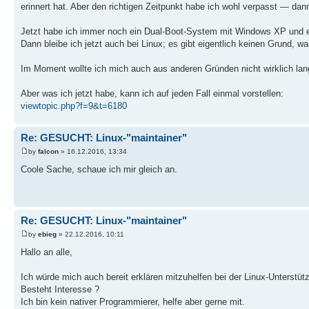
erinnert hat. Aber den richtigen Zeitpunkt habe ich wohl verpasst — dann
Jetzt habe ich immer noch ein Dual-Boot-System mit Windows XP und e
Dann bleibe ich jetzt auch bei Linux; es gibt eigentlich keinen Grund, 
Im Moment wollte ich mich auch aus anderen Gründen nicht wirklich langf
Aber was ich jetzt habe, kann ich auf jeden Fall einmal vorstellen:
viewtopic.php?f=9&t=6180
Re: GESUCHT: Linux-"maintainer"
by
falcon
» 16.12.2016, 13:34
Coole Sache, schaue ich mir gleich an.
Re: GESUCHT: Linux-"maintainer"
by
ebieg
» 22.12.2016, 10:11
Hallo an alle,
Ich würde mich auch bereit erklären mitzuhelfen bei der Linux-Unterstüt
Besteht Interesse ?
Ich bin kein nativer Programmierer, helfe aber gerne mit.