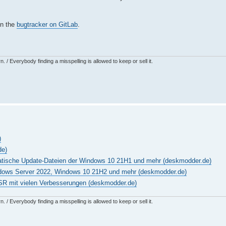
in the
bugtracker on GitLab
.
 / Everybody finding a misspelling is allowed to keep or sell it.
)
de)
tatische Update-Dateien der Windows 10 21H1 und mehr (deskmodder.de)
ndows Server 2022, Windows 10 21H2 und mehr (deskmodder.de)
SR mit vielen Verbesserungen (deskmodder.de)
 / Everybody finding a misspelling is allowed to keep or sell it.