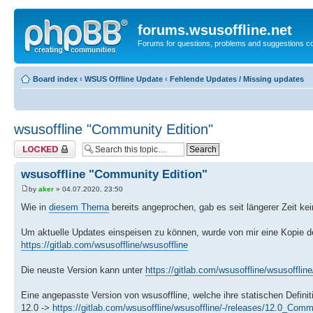
forums.wsusoffline.net
Forums for questions, problems and suggestions c
Board index
‹
WSUS Offline Update
‹
Fehlende Updates / Missing updates
wsusoffline "Community Edition"
Topic locked
wsusoffline "Community Edition"
by
aker
» 04.07.2020, 23:50
Wie in
diesem Thema
bereits angeprochen, gab es seit längerer Zeit k
Um aktuelle Updates einspeisen zu können, wurde von mir eine Kopie de
https://gitlab.com/wsusoffline/wsusoffline
Die neuste Version kann unter
https://gitlab.com/wsusoffline/wsusoffline
Eine angepasste Version von wsusoffline, welche ihre statischen Definiti
12.0 ->
https://gitlab.com/wsusoffline/wsusoffline/-/releases/12.0_Comm