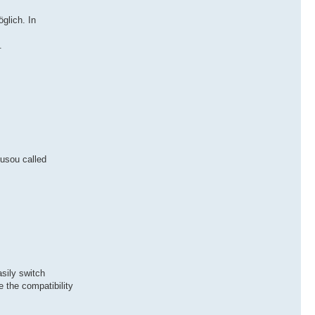
glich. In
.
usou called
asily switch
e the compatibility