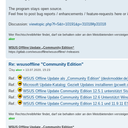
The program stays open source.
Feel free to post bug reports / enhancements / feature-requests here or 
Discussion:
viewtopic.php?f=5&t=10191&p=31018#p31018
Wer Rechtschreibfehler findet, darf sie behalten oder an den Meistbietenden versteigern.
aker
WSUS Offline Update „Community Edition“
https://gitlab.com/wsusoffline/wsusoffline/-/releases
Re: wsusoffline "Community Edition"
by
aker
» 13.07.2020, 15:23
Ref.:
WSUS Offline Update als „Community Edition“ (deskmodder.de
Ref.:
Microsoft Update-Katalog: Gezielt Updates installieren (pcwelt.
Ref.:
WSUS Offline Update Community Edition 12.5.1 unterstützt S
Ref.:
WSUS Offline Update Community Edition 12.6 Unterstützt Wi
Ref.:
WSUS Offline Update Community Edition 12.6.1 und 11.9.11 E
Wer Rechtschreibfehler findet, darf sie behalten oder an den Meistbietenden versteigern.
aker
WSUS Offline Update „Community Edition“