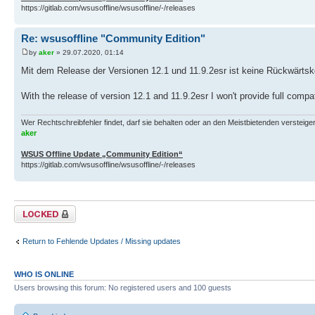
https://gitlab.com/wsusoffline/wsusoffline/-/releases
Re: wsusoffline "Community Edition"
by
aker
» 29.07.2020, 01:14
Mit dem Release der Versionen 12.1 und 11.9.2esr ist keine Rückwärtsko
With the release of version 12.1 and 11.9.2esr I won't provide full compat
Wer Rechtschreibfehler findet, darf sie behalten oder an den Meistbietenden versteigern.
aker
WSUS Offline Update „Community Edition“
https://gitlab.com/wsusoffline/wsusoffline/-/releases
Topic locked
Return to Fehlende Updates / Missing updates
WHO IS ONLINE
Users browsing this forum: No registered users and 100 guests