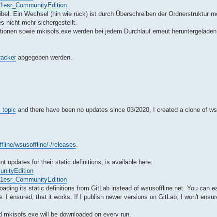
.9.1esr_CommunityEdition
ibel. Ein Wechsel (hin wie rück) ist durch Überschreiben der Ordnerstruktur mö
es nicht mehr sichergestellt.
initionen sowie mkisofs.exe werden bei jedem Durchlauf erneut heruntergeladen
racker
abgegeben werden.
s topic
and there have been no updates since 03/2020, I created a clone of ws
fline/wsusoffline/-/releases
.
updates for their static definitions, is available here:
unityEdition
.9.1esr_CommunityEdition
nloading its static definitions from GitLab instead of wsusoffline.net. You can e
e. I ensured, that it works. If I publish newer versions on GitLab, I won't ensur
nd mkisofs.exe will be downloaded on every run.