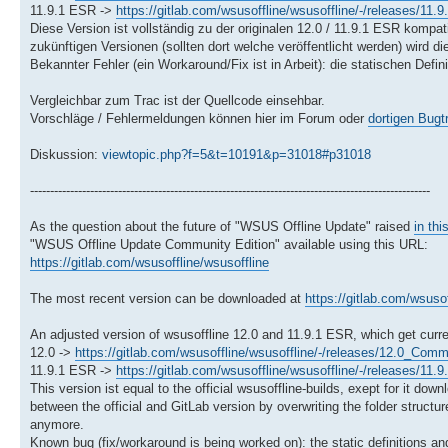
11.9.1 ESR ->
https://gitlab.com/wsusoffline/wsusoffline/-/releases/11
Diese Version ist vollständig zu der originalen 12.0 / 11.9.1 ESR kompat
zukünftigen Versionen (sollten dort welche veröffentlicht werden) wird di
Bekannter Fehler (ein Workaround/Fix ist in Arbeit): die statischen Def
Vergleichbar zum Trac ist der Quellcode einsehbar.
Vorschläge / Fehlermeldungen können hier im Forum oder
dortigen Bugt
Diskussion:
viewtopic.php?f=5&t=10191&p=31018#p31018
----------------------------------------------------------------------------------------------------
As the question about the future of "WSUS Offline Update" raised
in thi
"WSUS Offline Update Community Edition" available using this URL:
https://gitlab.com/wsusoffline/wsusoffline
The most recent version can be downloaded at
https://gitlab.com/wsusof
An adjusted version of wsusoffline 12.0 and 11.9.1 ESR, which get current 
12.0 ->
https://gitlab.com/wsusoffline/wsusoffline/-/releases/12.0_Comm
11.9.1 ESR ->
https://gitlab.com/wsusoffline/wsusoffline/-/releases/11
This version ist equal to the official wsusoffline-builds, exept for it dow
between the official and GitLab version by overwriting the folder structur
anymore.
Known bug (fix/workaround is being worked on): the static definitions a