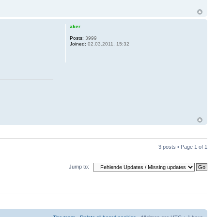
aker
Posts:
3999
Joined:
02.03.2011, 15:32
3 posts • Page
1
of
1
Jump to: