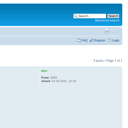
Advanced search
FAQ
Register
Login
3 posts • Page
1
of
1
aker
Posts:
3999
Joined:
02.03.2011, 15:32