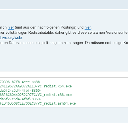
hlich
hier
(und aus den nachfolgenen Postings) und
hier
.
iner vollständigen Redistributable, daher gibt es diese seltsamen Versionsunt
chive.org/web/
sten Dateiversionen einspielt mag ich nicht sagen. Da müssen erst einige Kom
70396-b7fb-4eee-aa8b-
24EE9672AA9372AEED/VC_redist.x64.exe
da5f2-c5d4-4fbf-8360-
6816C60440252CD7EC/VC_redist.x86.exe
da5f2-c5d4-4fbf-8360-
F1D46D508C1E700EC3/VC_redist.arm64.exe