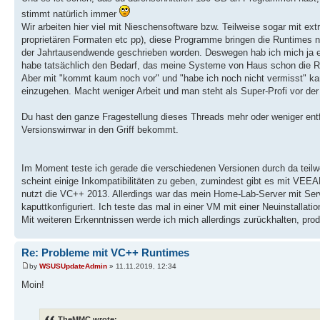
stimmt natürlich immer
Wir arbeiten hier viel mit Nieschensoftware bzw. Teilweise sogar mit 
proprietären Formaten etc pp), diese Programme bringen die Runtimes n
der Jahrtausendwende geschrieben worden. Deswegen hab ich mich ja er
habe tatsächlich den Bedarf, das meine Systeme von Haus schon die R
Aber mit "kommt kaum noch vor" und "habe ich noch nicht vermisst" kan
einzugehen. Macht weniger Arbeit und man steht als Super-Profi vor de
Du hast den ganze Fragestellung dieses Threads mehr oder weniger entf
Versionswirrwar in den Griff bekommt.
Im Moment teste ich gerade die verschiedenen Versionen durch da teilweis
scheint einige Inkompatibilitäten zu geben, zumindest gibt es mit VE
nutzt die VC++ 2013. Allerdings war das mein Home-Lab-Server mit Serv
kaputtkonfiguriert. Ich teste das mal in einer VM mit einer Neuinstallatio
Mit weiteren Erkenntnissen werde ich mich allerdings zurückhalten, produ
Re: Probleme mit VC++ Runtimes
by
WSUSUpdateAdmin
» 11.11.2019, 12:34
Moin!
TheMMC wrote: