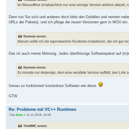
Im Wsusoffline ist tatsächlich nur eine einzige Version wirklich aktuell, 
Dann tun Sie sich und anderen doch bitte den Gefallen und nennen neb
URLs der Pakete), und ich pflege die neuen Versionen gern in WOU ein.
flummie wrote:
Warum sollte ich mir irgendwelche Runtimes installieren, die ich gar ni
Das ist auch meine Meinung. Jedes überflüssige Softwarepaket auf (m)ei
flummie wrote:
Es müsste nur derjenige, dem eine veraltete Version auffällt, den Link z
Genau so funktioniert kostenlose Software wie diese.
GTW
Re: Probleme mit VC++ Runtimes
by
Dalai
» 11.11.2019, 16:09
TheMMC wrote: