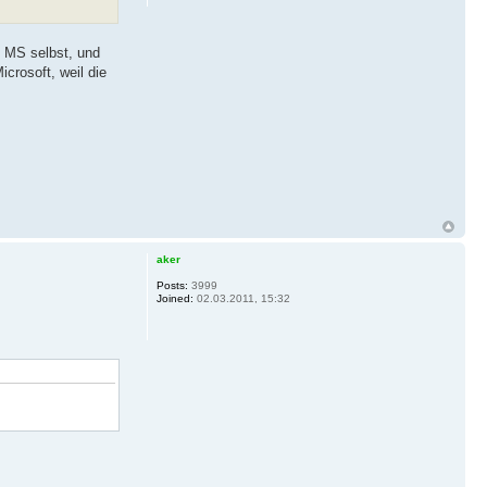
 MS selbst, und
icrosoft, weil die
aker
Posts:
3999
Joined:
02.03.2011, 15:32