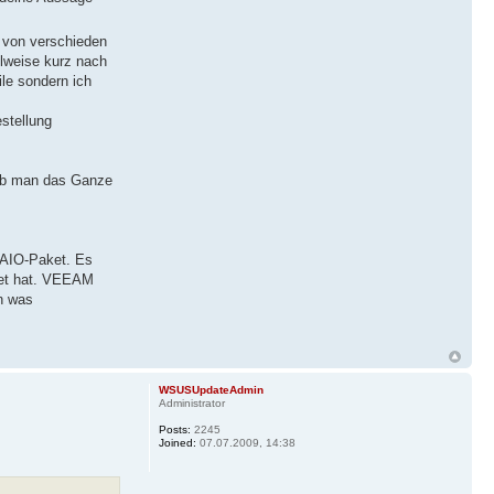
n von verschieden
ilweise kurz nach
le sondern ich
stellung
 ob man das Ganze
m AIO-Paket. Es
ket hat. VEEAM
n was
WSUSUpdateAdmin
Administrator
Posts:
2245
Joined:
07.07.2009, 14:38