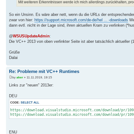
Mit weiteren Erkenntnissen werde ich mich allerdings zurückhalten, prod
So ein Unsinn. Es wäre aber nett, wenn du die URLs der entsprechend
zwar von hier:
https://support.microsoft.com/de-de/hel ... -downloads
Wen
dann evtl. nicht in der Lage sind, ihren aktuellen Kram zu verlinken (
@
WSUSUpdateAdmin
:
Die VC++ 2013 von oben verlinkter Seite ist aber tatsächlich aktueller (12
Grüße
Dalai
Re: Probleme mit VC++ Runtimes
by
aker
» 11.11.2019, 19:15
Links zur "neuen" 2013er:
DEU
CODE:
SELECT ALL
https://download.visualstudio.microsoft.com/download/pr/109
https://download.visualstudio.microsoft.com/download/pr/109
ENU