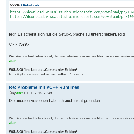
CODE:
SELECT ALL
https://download.visualstudio.microsoft.com/download/pr/109
https://download.visualstudio.microsoft.com/download/pr/109
[edit]Es scheint sich nur die Setup-Sprache zu unterscheiden[/edit]
Viele Grüße
Wer Rechtschreibfehler findet, darf sie behalten oder an den Meistbietenden versteigern.
aker
WSUS Offline Update „Community Edition“
https://gitlab.com/wsusoffline/wsusoffline/-/releases
Re: Probleme mit VC++ Runtimes
by
aker
» 11.11.2019, 20:49
Die anderen Versionen habe ich auch nicht gefunden...
Wer Rechtschreibfehler findet, darf sie behalten oder an den Meistbietenden versteigern.
aker
WSUS Offline Update „Community Edition“