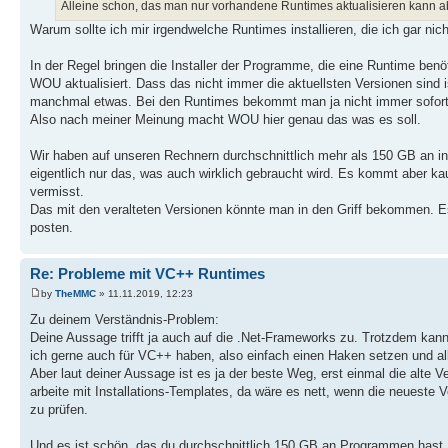
Alleine schon, das man nur vorhandene Runtimes aktualisieren kann ab
Warum sollte ich mir irgendwelche Runtimes installieren, die ich gar nic
In der Regel bringen die Installer der Programme, die eine Runtime ben
WOU aktualisiert. Dass das nicht immer die aktuellsten Versionen sind i
manchmal etwas. Bei den Runtimes bekommt man ja nicht immer sofort m
Also nach meiner Meinung macht WOU hier genau das was es soll.
Wir haben auf unseren Rechnern durchschnittlich mehr als 150 GB an ins
eigentlich nur das, was auch wirklich gebraucht wird. Es kommt aber k
vermisst.
Das mit den veralteten Versionen könnte man in den Griff bekommen. Es m
posten.
Re: Probleme mit VC++ Runtimes
by
TheMMC
» 11.11.2019, 12:23
Zu deinem Verständnis-Problem:
Deine Aussage trifft ja auch auf die .Net-Frameworks zu. Trotzdem kann
ich gerne auch für VC++ haben, also einfach einen Haken setzen und alle
Aber laut deiner Aussage ist es ja der beste Weg, erst einmal die alte
arbeite mit Installations-Templates, da wäre es nett, wenn die neueste 
zu prüfen.
Und es ist schön, das du durchschnittlich 150 GB an Programmen hast, 