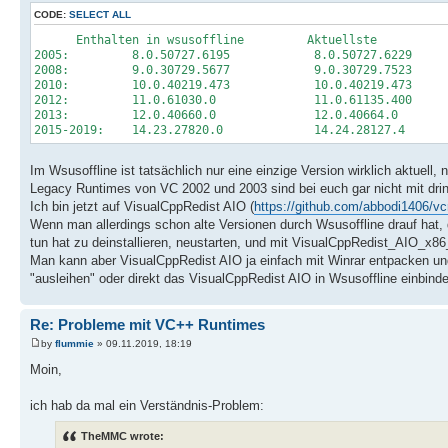
CODE:
SELECT ALL
Enthalten in wsusoffline Aktuellste
2005: 8.0.50727.6195 8.0.50727.6229
2008: 9.0.30729.5677 9.0.30729.7523
2010: 10.0.40219.473 10.0.40219.473
2012: 11.0.61030.0 11.0.61135.400
2013: 12.0.40660.0 12.0.40664.0
2015-2019: 14.23.27820.0 14.24.28127.4
Im Wsusoffline ist tatsächlich nur eine einzige Version wirklich aktuell, 
Legacy Runtimes von VC 2002 und 2003 sind bei euch gar nicht mit drin
Ich bin jetzt auf VisualCppRedist AIO (
https://github.com/abbodi1406/vc
Wenn man allerdings schon alte Versionen durch Wsusoffline drauf hat
tun hat zu deinstallieren, neustarten, und mit VisualCppRedist_AIO_x86_
Man kann aber VisualCppRedist AIO ja einfach mit Winrar entpacken und 
"ausleihen" oder direkt das VisualCppRedist AIO in Wsusoffline einbind
Re: Probleme mit VC++ Runtimes
by
flummie
» 09.11.2019, 18:19
Moin,
ich hab da mal ein Verständnis-Problem:
TheMMC wrote: