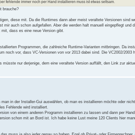
er fehlende immer noch per Hand installieren muss ist etwas seltsam.
ht brauche?
ötigen, diese mit. Da die Runtimes dann aber meist veraltete Versionen sind 
st mir auch schon aufgefallen. Aber die werden halt manuell eingepflegt und 
it, dass es eine neue Version gibt.
tallierten Programmen, die zahlreiche Runtime-Varianten mitbringen. Da insta
aum noch vor, dass VC-Versionen von vor 2013 dabei sind. Die VC2002/2003 h
üsste nur derjenige, dem eine veraltete Version auffällt, den Link zur aktue
 man in der Installer-Gui auswählen, ob man es installieren möchte oder nich
s Fehlende wird installiert.
 Version von einem anderen Programm installieren zu lassen und dann per Han
Version schon mit an Bord ist. Ich habe keine Lust meine 120 Clients hier man
das muss ja also jeder genau so haben. Egal ob Privat- oder Firmenrechner,