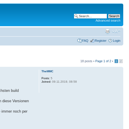
Advanced search
FAQ
Register
Login
18 posts •
Page
1
of
2
•
1
2
TheMMC
Posts:
5
Joined:
09.11.2019, 08:58
hsten build
h diese Versionen
e immer noch per