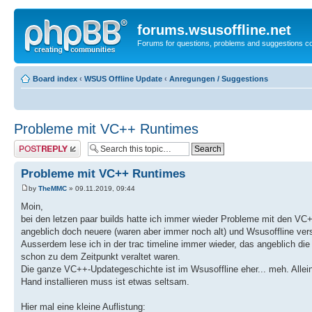
forums.wsusoffline.net
Forums for questions, problems and suggestions c
Board index
‹
WSUS Offline Update
‹
Anregungen / Suggestions
Probleme mit VC++ Runtimes
Post a reply
Probleme mit VC++ Runtimes
by
TheMMC
» 09.11.2019, 09:44
Moin,
bei den letzen paar builds hatte ich immer wieder Probleme mit den VC+
angeblich doch neuere (waren aber immer noch alt) und Wsusoffline versuc
Ausserdem lese ich in der trac timeline immer wieder, das angeblich di
schon zu dem Zeitpunkt veraltet waren.
Die ganze VC++-Updategeschichte ist im Wsusoffline eher... meh. Alle
Hand installieren muss ist etwas seltsam.
Hier mal eine kleine Auflistung: