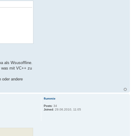
a als Wsusoffline.
es was mit VC++ zu
n oder andere
flummie
Posts:
34
Joined:
29.06.2010, 11:05