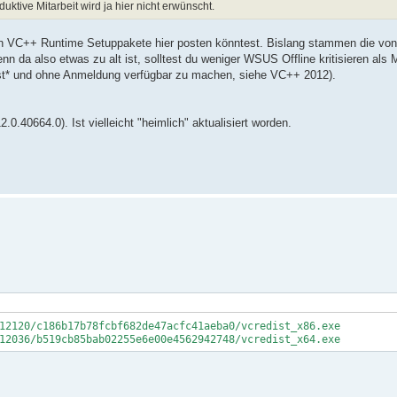
uktive Mitarbeit wird ja hier nicht erwünscht.
en VC++ Runtime Setuppakete hier posten könntest. Bislang stammen die von
n da also etwas zu alt ist, solltest du weniger WSUS Offline kritisieren als M
*hust* und ohne Anmeldung verfügbar zu machen, siehe VC++ 2012).
.0.40664.0). Ist vielleicht "heimlich" aktualisiert worden.
12120/c186b17b78fcbf682de47acfc41aeba0/vcredist_x86.exe
12036/b519cb85bab02255e6e00e4562942748/vcredist_x64.exe