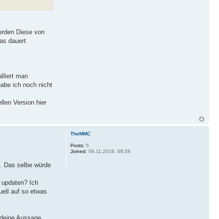
werden Diese von
das dauert
lliert man
abe ich noch nicht
llen Version hier
TheMMC
Posts:
5
Joined:
09.11.2019, 08:58
t. Das selbe würde
d updaten? Ich
uell auf so etwas
 deine Aussage