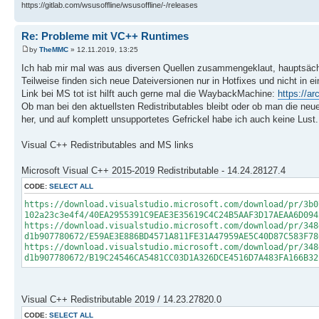
https://gitlab.com/wsusoffline/wsusoffline/-/releases
Re: Probleme mit VC++ Runtimes
by
TheMMC
» 12.11.2019, 13:25
Ich hab mir mal was aus diversen Quellen zusammengeklaut, hauptsäc
Teilweise finden sich neue Dateiversionen nur in Hotfixes und nicht in e
Link bei MS tot ist hilft auch gerne mal die WaybackMachine:
https://ar
Ob man bei den aktuellsten Redistributables bleibt oder ob man die neue
her, und auf komplett unsupportetes Gefrickel habe ich auch keine Lust.
Visual C++ Redistributables and MS links
Microsoft Visual C++ 2015-2019 Redistributable - 14.24.28127.4
CODE:
SELECT ALL
https://download.visualstudio.microsoft.com/download/pr/3b0
102a23c3e4f4/40EA2955391C9EAE3E35619C4C24B5AAF3D17AEAA6D094
https://download.visualstudio.microsoft.com/download/pr/348
d1b907780672/E59AE3E886BD4571A811FE31A47959AE5C40D87C583F78
https://download.visualstudio.microsoft.com/download/pr/348
d1b907780672/B19C24546CA5481CC03D1A326DCE4516D7A483FA166B32
Visual C++ Redistributable 2019 / 14.23.27820.0
CODE:
SELECT ALL