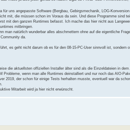
extra für uns angepasste Software (Bergbau, Gebirgsmechanik, LOG-Konversio
icht mit, die müssen schon im Voraus da sein. Und diese Programme sind te
st mit den ganzen Runtimes befasst. Ich mache das hier nicht aus Langewei
untimes mitbringen.
n man natürlich wunderbar alles abschmettern ohne auf die eigentliche Frage
r Community da.
ührt, es geht nicht darum ob es für den 08-15-PC-User sinnvoll ist, sondern
e die aktuellsten offiziellen Installer älter sind als die Einzeldateien in de
EAM Probleme, wenn man alle Runtimes deinstalliert und nur noch das AIO-Pa
er 2019, der schon für einige Tests herhalten musste, eventuell war da scho
n.
ktive Mitarbeit wird ja hier nicht erwünscht.