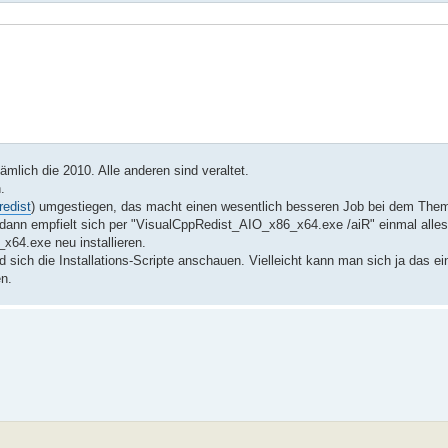
nämlich die 2010. Alle anderen sind veraltet.
.
redist
) umgestiegen, das macht einen wesentlich besseren Job bei dem Them
, dann empfielt sich per "VisualCppRedist_AIO_x86_x64.exe /aiR" einmal all
x64.exe neu installieren.
sich die Installations-Scripte anschauen. Vielleicht kann man sich ja das ei
en.