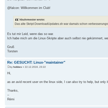
@falcon: Willkommen im Club!
hbuhrmester wrote:
Das alte Skript DownloadUpdates.sh war damals schon verbesserungswü
Es tut mir Leid, wenn das so war.
Ich habe mich um die Linux-Skripte aber auch selbst nie gekümmert, wei
Gruß
Torsten
Re: GESUCHT: Linux-"maintainer"
by
hobbes
» 22.12.2016, 23:22
Hi,
as an avid recent user on the linux side, I can also try to help, but only i
Thanks,
--
Rémi