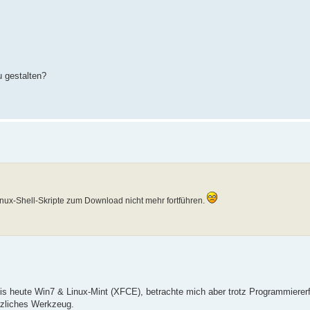
u gestalten?
inux-Shell-Skripte zum Download nicht mehr fortführen.
is heute Win7 & Linux-Mint (XFCE), betrachte mich aber trotz Programmiererf
tzliches Werkzeug.