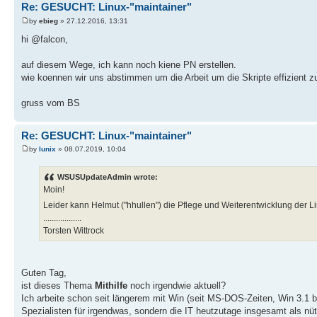
Re: GESUCHT: Linux-"maintainer"
by
ebieg
» 27.12.2016, 13:31
hi @falcon,
auf diesem Wege, ich kann noch kiene PN erstellen.
wie koennen wir uns abstimmen um die Arbeit um die Skripte effizient z
gruss vom BS
Re: GESUCHT: Linux-"maintainer"
by
lunix
» 08.07.2019, 10:04
WSUSUpdateAdmin wrote:
Moin!
Leider kann Helmut ("hhullen") die Pflege und Weiterentwicklung der L
..................
Torsten Wittrock
Guten Tag,
ist dieses Thema
Mithilfe
noch irgendwie aktuell?
Ich arbeite schon seit längerem mit Win (seit MS-DOS-Zeiten, Win 3.1 b
Spezialisten für irgendwas, sondern die IT heutzutage insgesamt als nü