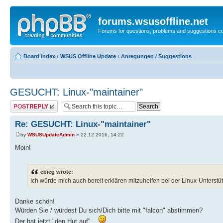
forums.wsusoffline.net
Forums for questions, problems and suggestions c
Board index
‹
WSUS Offline Update
‹
Anregungen / Suggestions
GESUCHT: Linux-"maintainer"
Post a reply
Re: GESUCHT: Linux-"maintainer"
by
WSUSUpdateAdmin
» 22.12.2016, 14:22
Moin!
ebieg wrote:
Ich würde mich auch bereit erklären mitzuhelfen bei der Linux-Unterstü
Danke schön!
Würden Sie / würdest Du sich/Dich bitte mit "falcon" abstimmen?
Der hat jetzt "den Hut auf"...