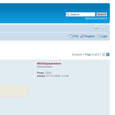
Advanced search
FAQ
Register
Login
14 posts •
Page
2
of
2
•
1
2
WSUSUpdateAdmin
Administrator
Posts:
2245
Joined:
07.07.2009, 14:38