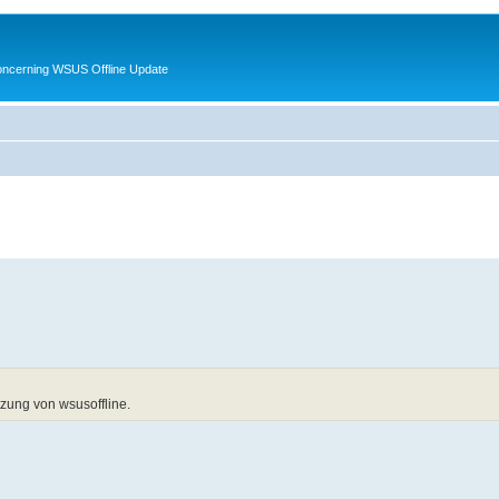
oncerning WSUS Offline Update
tzung von wsusoffline.