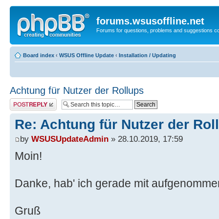
forums.wsusoffline.net
Forums for questions, problems and suggestions c
Board index
‹
WSUS Offline Update
‹
Installation / Updating
Achtung für Nutzer der Rollups
Post a reply
Re: Achtung für Nutzer der Rol
by
WSUSUpdateAdmin
» 28.10.2019, 17:59
Moin!
Danke, hab' ich gerade mit aufgenommen
Gruß