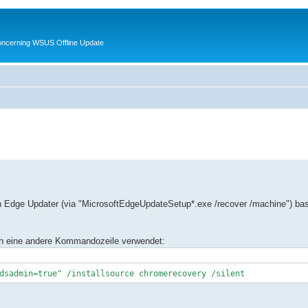
oncerning WSUS Offline Update
 Edge Updater (via "MicrosoftEdgeUpdateSetup*.exe /recover /machine") basi
och eine andere Kommandozeile verwendet:
dsadmin=true" /installsource chromerecovery /silent