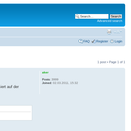
Advanced search
FAQ
Register
Login
1 post • Page
1
of
1
aker
Posts:
3999
Joined:
02.03.2011, 15:32
ert auf der