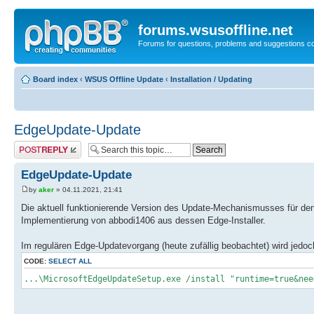
forums.wsusoffline.net
Forums for questions, problems and suggestions c
Board index
‹
WSUS Offline Update
‹
Installation / Updating
EdgeUpdate-Update
Post a reply
EdgeUpdate-Update
by
aker
» 04.11.2021, 21:41
Die aktuell funktionierende Version des Update-Mechanismusses für den
Implementierung von abbodi1406 aus dessen Edge-Installer.
Im regulären Edge-Updatevorgang (heute zufällig beobachtet) wird jed
CODE:
SELECT ALL
...\MicrosoftEdgeUpdateSetup.exe /install "runtime=true&nee