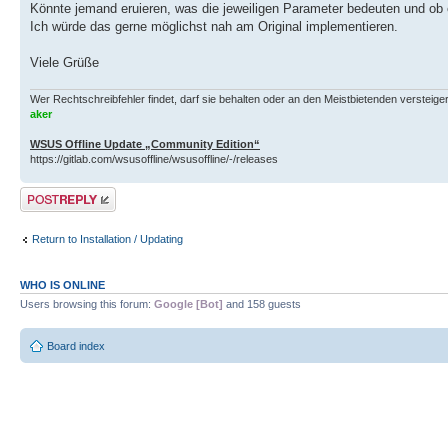
Könnte jemand eruieren, was die jeweiligen Parameter bedeuten und ob es 
Ich würde das gerne möglichst nah am Original implementieren.
Viele Grüße
Wer Rechtschreibfehler findet, darf sie behalten oder an den Meistbietenden versteigern.
aker
WSUS Offline Update „Community Edition“
https://gitlab.com/wsusoffline/wsusoffline/-/releases
Post a reply
Return to Installation / Updating
WHO IS ONLINE
Users browsing this forum:
Google [Bot]
and 158 guests
Board index