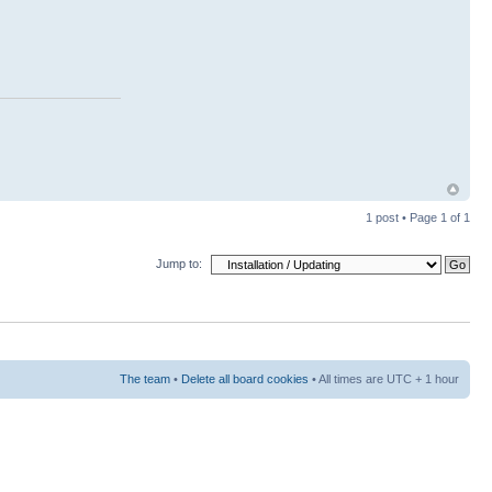
1 post • Page
1
of
1
Jump to:
The team
•
Delete all board cookies
• All times are UTC + 1 hour