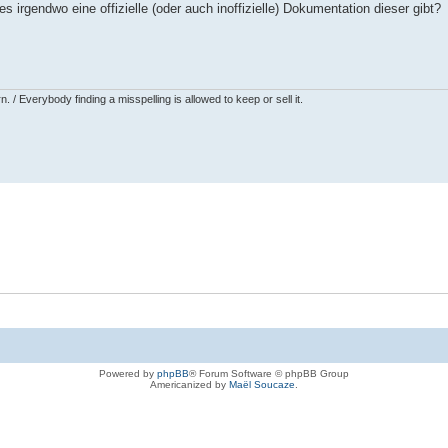
irgendwo eine offizielle (oder auch inoffizielle) Dokumentation dieser gibt?
 / Everybody finding a misspelling is allowed to keep or sell it.
Powered by
phpBB
® Forum Software © phpBB Group
Americanized by
Maël Soucaze
.