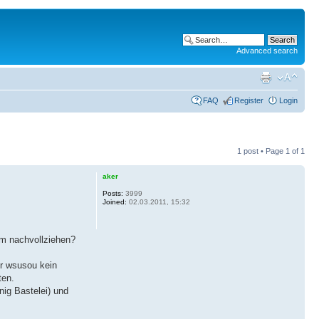
Advanced search
FAQ
Register
Login
1 post • Page
1
of
1
aker
Posts:
3999
Joined:
02.03.2011, 15:32
em nachvollziehen?
er wsusou kein
ten.
nig Bastelei) und