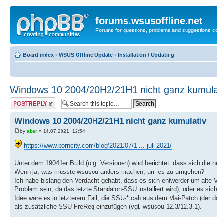
forums.wsusoffline.net
Forums for questions, problems and suggestions c
Board index
‹
WSUS Offline Update
‹
Installation / Updating
Windows 10 2004/20H2/21H1 nicht ganz kumula
Post a reply
Windows 10 2004/20H2/21H1 nicht ganz kumulativ
by
aker
» 14.07.2021, 12:54
https://www.borncity.com/blog/2021/07/1 ... juli-2021/
Unter dem 19041er Build (o.g. Versionen) wird berichtet, dass sich die
Wenn ja, was müsste wsusou anders machen, um es zu umgehen?
Ich habe bislang den Verdacht gehabt, dass es sich entwerder um alte Ve
Problem sein, da das letzte Standalon-SSU installiert wird), oder es sic
Idee wäre es in letzterem Fall, die SSU-*.cab aus dem Mai-Patch (der das
als zusätzliche SSU-PreReq einzufügen (vgl. wsusou 12.3/12.3.1).