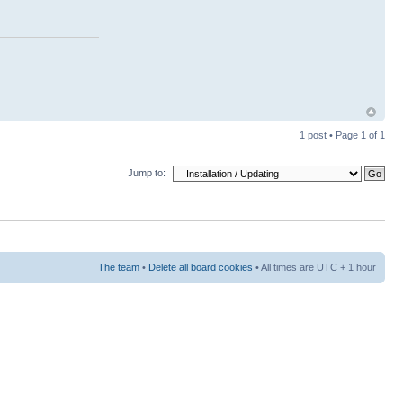
1 post • Page
1
of
1
Jump to:
The team
•
Delete all board cookies
• All times are UTC + 1 hour