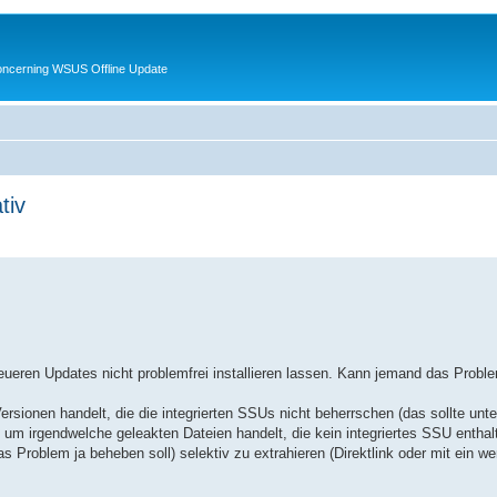
oncerning WSUS Offline Update
tiv
 neueren Updates nicht problemfrei installieren lassen. Kann jemand das Probl
rsionen handelt, die die integrierten SSUs nicht beherrschen (das sollte unt
h um irgendwelche geleakten Dateien handelt, die kein integriertes SSU enthal
 Problem ja beheben soll) selektiv zu extrahieren (Direktlink oder mit ein we