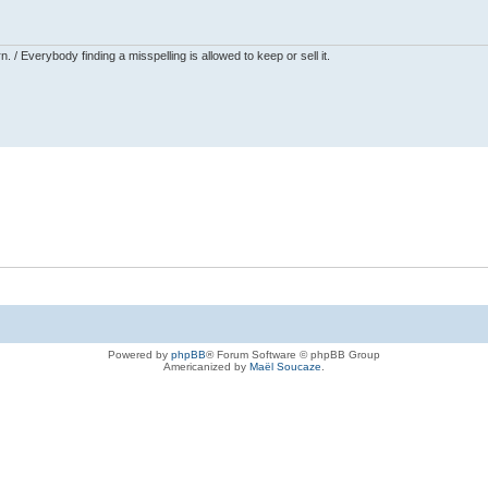
 / Everybody finding a misspelling is allowed to keep or sell it.
Powered by
phpBB
® Forum Software © phpBB Group
Americanized by
Maël Soucaze
.