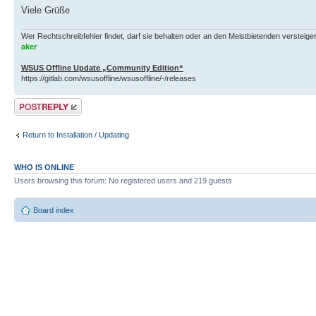
Viele Grüße
Wer Rechtschreibfehler findet, darf sie behalten oder an den Meistbietenden versteigern.
aker
WSUS Offline Update „Community Edition“
https://gitlab.com/wsusoffline/wsusoffline/-/releases
Post a reply
Return to Installation / Updating
WHO IS ONLINE
Users browsing this forum: No registered users and 219 guests
Board index