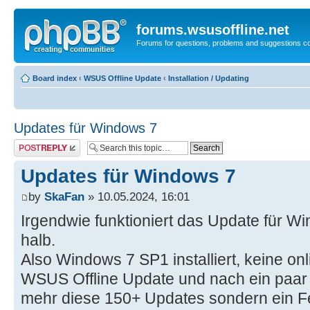
forums.wsusoffline.net
Forums for questions, problems and suggestions c
Board index
‹
WSUS Offline Update
‹
Installation / Updating
Updates für Windows 7
Post a reply
Updates für Windows 7
by
SkaFan
» 10.05.2024, 16:01
Irgendwie funktioniert das Update für W
halb.
Also Windows 7 SP1 installiert, keine o
WSUS Offline Update und nach ein paar
mehr diese 150+ Updates sondern ein Fe