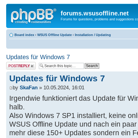
forums.wsusoffline.net
Forums for questions, problems and suggestions c
Board index
‹
WSUS Offline Update
‹
Installation / Updating
Updates für Windows 7
Post a reply
Updates für Windows 7
by
SkaFan
» 10.05.2024, 16:01
Irgendwie funktioniert das Update für W
halb.
Also Windows 7 SP1 installiert, keine o
WSUS Offline Update und nach ein paar
mehr diese 150+ Updates sondern ein Fe