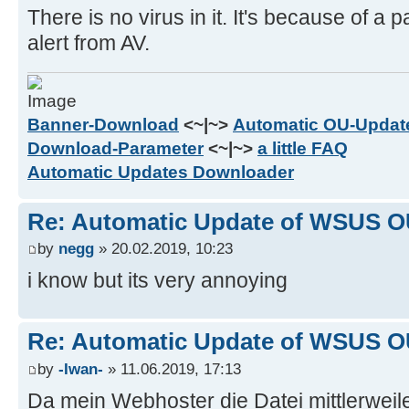
There is no virus in it. It's because of a 
alert from AV.
Banner-Download
<~|~>
Automatic OU-Update
Download-Parameter
<~|~>
a little FAQ
Automatic Updates Downloader
Re: Automatic Update of WSUS OU
by
negg
» 20.02.2019, 10:23
i know but its very annoying
Re: Automatic Update of WSUS OU
by
-Iwan-
» 11.06.2019, 17:13
Da mein Webhoster die Datei mittlerweile