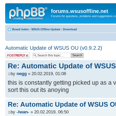
forums.wsusoffline.net
Forums for questions, problems and suggestions c
Board index
‹
WSUS Offline Update
‹
Download
Automatic Update of WSUS OU (v0.9.2.2)
Post a reply
Re: Automatic Update of WSUS 
by
negg
» 20.02.2019, 01:08
this is constantly getting picked up as a
sort this out its anoying
Re: Automatic Update of WSUS OU
by
-Iwan-
» 20.02.2019, 06:50