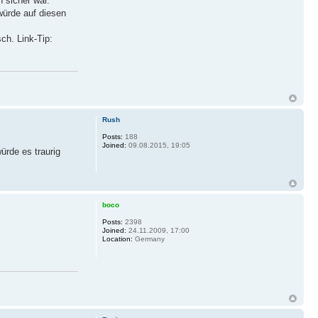
 sicher war.
würde auf diesen
ch. Link-Tip:
Rush
Posts:
188
Joined:
09.08.2015, 19:05
ürde es traurig
boco
Posts:
2398
Joined:
24.11.2009, 17:00
Location:
Germany