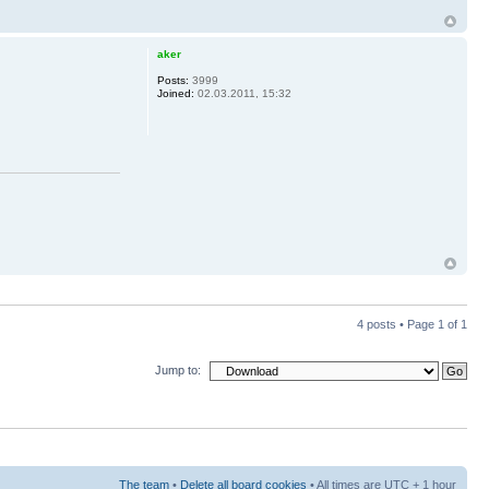
aker
Posts:
3999
Joined:
02.03.2011, 15:32
4 posts • Page
1
of
1
Jump to:
The team
•
Delete all board cookies
• All times are UTC + 1 hour