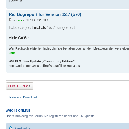
Hartmut
Re: Bugreport für Version 12.7 (b70)
by
aker
» 20.11.2022, 20:55
Habe das jetzt mal als "b72" umgesetzt.
Viele Grüße
Wer Rechtschreibfehler findet, darf sie behalten oder an den Meistbietenden versteigern.
aker
WSUS Offline Update „Community Edition“
https://gitlab.com/wsusoffline/wsusoffline/-/releases
Post a reply
Return to Download
WHO IS ONLINE
Users browsing this forum: No registered users and 143 guests
Board index