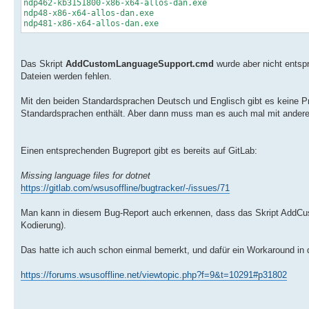
ndp462-kb3151800-x86-x64-allos-dan.exe
ndp48-x86-x64-allos-dan.exe
ndp481-x86-x64-allos-dan.exe
Das Skript
AddCustomLanguageSupport.cmd
wurde aber nicht entspr
Dateien werden fehlen.
Mit den beiden Standardsprachen Deutsch und Englisch gibt es keine Pr
Standardsprachen enthält. Aber dann muss man es auch mal mit andere
Einen entsprechenden Bugreport gibt es bereits auf GitLab:
Missing language files for dotnet
https://gitlab.com/wsusoffline/bugtracker/-/issues/71
Man kann in diesem Bug-Report auch erkennen, dass das Skript AddC
Kodierung).
Das hatte ich auch schon einmal bemerkt, und dafür ein Workaround in d
https://forums.wsusoffline.net/viewtopic.php?f=9&t=10291#p31802