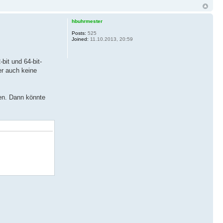
hbuhrmester
Posts:
525
Joined:
11.10.2013, 20:59
bit und 64-bit-
er auch keine
en. Dann könnte