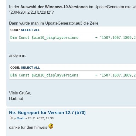
In der
Auswahl der Windows-10-Versionen
im UpdateGenerator.exe wir
"2004/20H2/21H1/21H2"?
Dann würde man im UpdateGenerator.au3 die Zeile:
CODE:
SELECT ALL
Dim Const $win10_displayversions = "1507,1607,1809,20
ändern in:
CODE:
SELECT ALL
Dim Const $win10_displayversions = "1507,1607,1809,200
Viele Grüße,
Hartmut
Re: Bugreport für Version 12.7 (b70)
by
Rush
» 20.11.2022, 11:30
danke für den hinweis