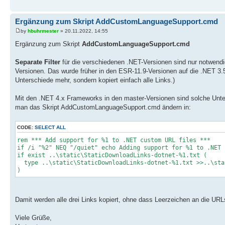
Ergänzung zum Skript AddCustomLanguageSupport.cmd
by
hbuhrmester
» 20.11.2022, 14:55
Ergänzung zum Skript
AddCustomLanguageSupport.cmd
Separate Filter
für die verschiedenen .NET-Versionen sind nur notwendig
Versionen. Das wurde früher in den ESR-11.9-Versionen auf die .NET 3.
Unterschiede mehr, sondern kopiert einfach alle Links.)
Mit den .NET 4.x Frameworks in den master-Versionen sind solche Unte
man das Skript AddCustomLanguageSupport.cmd ändern in:
CODE:
SELECT ALL
rem *** Add support for %1 to .NET custom URL files ***
if /i "%2" NEQ "/quiet" echo Adding support for %1 to .NET 
if exist ..\static\StaticDownloadLinks-dotnet-%1.txt (
type ..\static\StaticDownloadLinks-dotnet-%1.txt >>..\sta
)
Damit werden alle drei Links kopiert, ohne dass Leerzeichen an die UR
Viele Grüße,