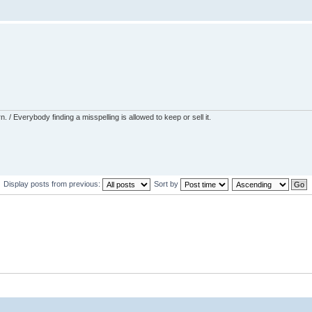
 / Everybody finding a misspelling is allowed to keep or sell it.
Display posts from previous:
Sort by