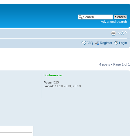
Advanced search
FAQ
Register
Login
4 posts • Page
1
of
1
hbuhrmester
Posts:
525
Joined:
11.10.2013, 20:59