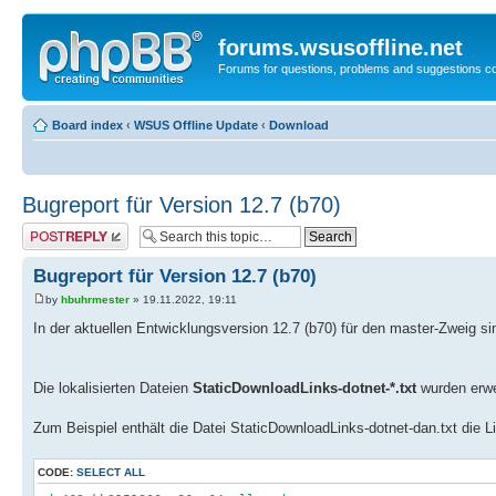
forums.wsusoffline.net
Forums for questions, problems and suggestions c
Board index
‹
WSUS Offline Update
‹
Download
Bugreport für Version 12.7 (b70)
Post a reply
Bugreport für Version 12.7 (b70)
by
hbuhrmester
» 19.11.2022, 19:11
In der aktuellen Entwicklungsversion 12.7 (b70) für den master-Zweig si
Die lokalisierten Dateien
StaticDownloadLinks-dotnet-*.txt
wurden erwei
Zum Beispiel enthält die Datei StaticDownloadLinks-dotnet-dan.txt die Li
CODE:
SELECT ALL