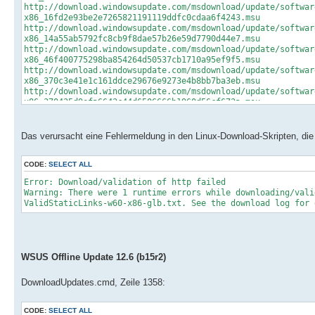
http://download.windowsupdate.com/msdownload/update/softwar
x86_16fd2e93be2e7265821191119ddfc0cdaa6f4243.msu
http://download.windowsupdate.com/msdownload/update/softwar
x86_14a55ab5792fc8cb9f8dae57b26e59d7790d44e7.msu
http://download.windowsupdate.com/msdownload/update/softwar
x86_46f400775298ba854264d50537cb1710a95ef9f5.msu
http://download.windowsupdate.com/msdownload/update/softwar
x86_370c3e41e1c161ddce29676e9273e4b8bb7ba3eb.msu
http://download.windowsupdate.com/msdownload/update/softwar
x86_370435d9efa6643c44d6506666b1960d56cf673a.msu
http://download.windowsupdate.com/msdownload/update/softwar
x86_a2b66ff9e9affda9675dd85ba2b637a882979a25.exe
http://download.windowsupdate.com/msdownload/update/softwar
Das verursacht eine Fehlermeldung in den Linux-Download-Skripten, die 
deu_e540c69a3d0c24c14ed8294feeaeb7223d2a8ea3.exe
http://download.microsoft.com/download/E/7/6/E76850B8-DA6E-
http
CODE:
SELECT ALL
Error: Download/validation of http failed
Warning: There were 1 runtime errors while downloading/vali
ValidStaticLinks-w60-x86-glb.txt. See the download log for 
WSUS Offline Update 12.6 (b15r2)
DownloadUpdates.cmd, Zeile 1358:
CODE:
SELECT ALL