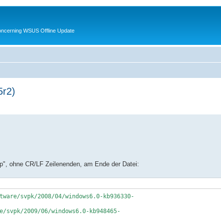
oncerning WSUS Offline Update
5r2)
ttp", ohne CR/LF Zeilenenden, am Ende der Datei:
tware/svpk/2008/04/windows6.0-kb936330-
e/svpk/2009/06/windows6.0-kb948465-