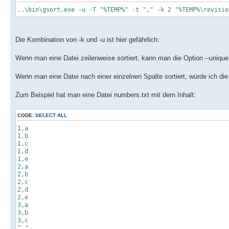
..\bin\gsort.exe -u -T "%TEMP%" -t "," -k 2 "%TEMP%\revisio
Die Kombination von -k und -u ist hier gefährlich:
Wenn man eine Datei zeilenweise sortiert, kann man die Option --unique
Wenn man eine Datei nach einer einzelnen Spalte sortiert, würde ich die
Zum Beispiel hat man eine Datei numbers.txt mit dem Inhalt:
CODE:
SELECT ALL
1,a
1,b
1,c
1,d
1,e
2,a
2,b
2,c
2,d
2,e
3,a
3,b
3,c
3,d