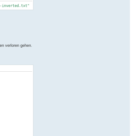
-inverted.txt"
ten verloren gehen.