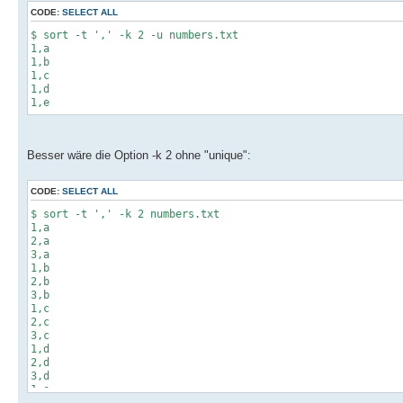
CODE:
SELECT ALL
$ sort -t ',' -k 2 -u numbers.txt
1,a
1,b
1,c
1,d
1,e
Besser wäre die Option -k 2 ohne "unique":
CODE:
SELECT ALL
$ sort -t ',' -k 2 numbers.txt
1,a
2,a
3,a
1,b
2,b
3,b
1,c
2,c
3,c
1,d
2,d
3,d
1,e
2,e