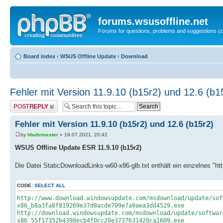
forums.wsusoffline.net
Forums for questions, problems and suggestions c
Board index
‹
WSUS Offline Update
‹
Download
Fehler mit Version 11.9.10 (b15r2) und 12.6 (b1
Post a reply
Fehler mit Version 11.9.10 (b15r2) und 12.6 (b15r2)
by
hbuhrmester
» 19.07.2021, 20:42
WSUS Offline Update ESR 11.9.10 (b15r2)
Die Datei StaticDownloadLinks-w60-x86-glb.txt enthält ein einzelnes "h
CODE:
SELECT ALL
http://www.download.windowsupdate.com/msdownload/update/sof
x86_b8a3fa8f819269e37d8acde799e7a9aea3dd4529.exe
http://download.windowsupdate.com/msdownload/update/softwar
x86_55f17352b4398ecb4f0cc20e3737631420ca1609.exe