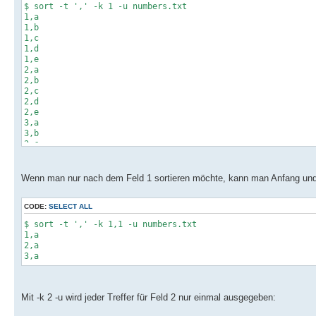
$ sort -t ',' -k 1 -u numbers.txt
1,a
1,b
1,c
1,d
1,e
2,a
2,b
2,c
2,d
2,e
3,a
3,b
3,c
3,d
3,e
Wenn man nur nach dem Feld 1 sortieren möchte, kann man Anfang und
CODE:
SELECT ALL
$ sort -t ',' -k 1,1 -u numbers.txt
1,a
2,a
3,a
Mit -k 2 -u wird jeder Treffer für Feld 2 nur einmal ausgegeben: