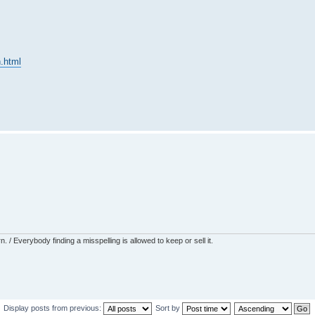
n.html
 / Everybody finding a misspelling is allowed to keep or sell it.
Display posts from previous:
Sort by