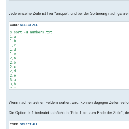
3,e
Jede einzelne Zeile ist hier "unique", und bei der Sortierung nach ganzen 
CODE:
SELECT ALL
$ sort -u numbers.txt
1,a
1,b
1,c
1,d
1,e
2,a
2,b
2,c
2,d
2,e
3,a
3,b
3,c
3,d
3,e
Wenn nach einzelnen Feldern sortiert wird, können dagegen Zeilen verlo
Die Option -k 1 bedeutet tatsächlich "Feld 1 bis zum Ende der Zeile";
CODE:
SELECT ALL