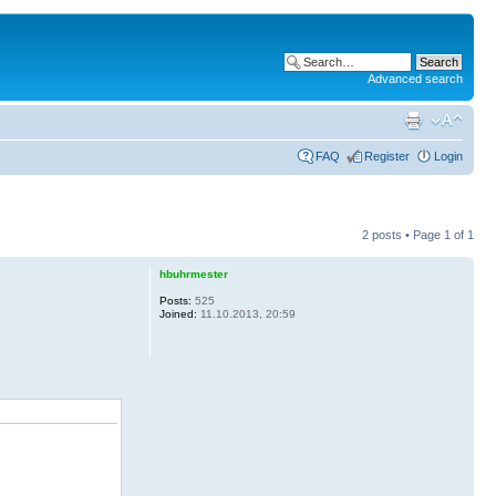
Advanced search
FAQ
Register
Login
2 posts • Page
1
of
1
hbuhrmester
Posts:
525
Joined:
11.10.2013, 20:59