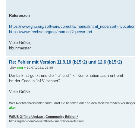
3,e
Referenzen
https://www.gnu.org/software/coreutils/manual/html_node/sort-invocatio
https://www.freebsd.org/cgi/man.cgi?query=sort
Viele Grüße,
hbuhrmester
Re: Fehler mit Version 11.9.10 (b15r2) und 12.6 (b15r2)
by
aker
» 19.07.2021, 23:59
Der Link ist gefixt und die "-u" und "-k" Kombination auch entfernt.
Ist der Code in "b16" besser?
Viele Grüße
Wer Rechtschreibfehler findet, darf sie behalten oder an den Meistbietenden versteigern.
aker
WSUS Offline Update „Community Edition“
https://gitlab.com/wsusoffline/wsusoffline/-/releases