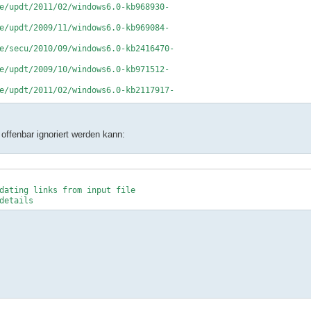
e/updt/2011/02/windows6.0-kb968930-
e/updt/2009/11/windows6.0-kb969084-
e/secu/2010/09/windows6.0-kb2416470-
e/updt/2009/10/windows6.0-kb971512-
e/updt/2011/02/windows6.0-kb2117917-
e/updt/2011/03/wu-ie9-windowsvista-
e/updt/2011/03/ie9-langpack-windowsvista-x86-
offenbar ignoriert werden kann:
4FF5-8CCE-A24FC513FD16/Windows6.0-KB2506146-x86.msu
dating links from input file
details