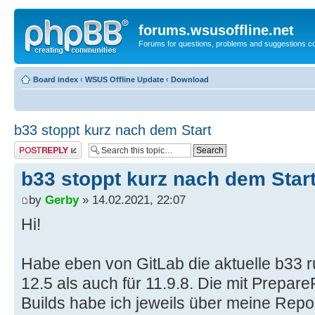
forums.wsusoffline.net
Forums for questions, problems and suggestions c
Board index
‹
WSUS Offline Update
‹
Download
b33 stoppt kurz nach dem Start
Post a reply
b33 stoppt kurz nach dem Star
by
Gerby
» 14.02.2021, 22:07
Hi!
Habe eben von GitLab die aktuelle b33 r
12.5 als auch für 11.9.8. Die mit Prepar
Builds habe ich jeweils über meine Rep