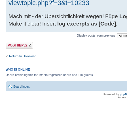
viewtopic.php?f=3&t=10233
Mach mit - der Übersichtlichkeit wegen! Füge
Lo
Make it clear! Insert
log excerpts as [Code]
.
Display posts from previous:
Post a reply
Return to Download
WHO IS ONLINE
Users browsing this forum: No registered users and 118 guests
Board index
Powered by
php
Americ