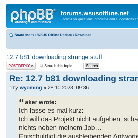
forums.wsusoffline.net
Forums for questions, problems and suggestions c
Board index
‹
WSUS Offline Update
‹
Download
12.7 b81 downloading strange stuff
Post a reply
Re: 12.7 b81 downloading stran
by
wyoming
» 28.10.2023, 09:36
aker wrote:
Ich fasse es mal kurz:
Ich will das Projekt nicht aufgeben, sch
nichts neben meinem Job…
Entschuldigt die ausbleibenden Antwort