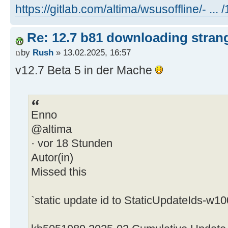
https://gitlab.com/altima/wsusoffline/- ...
Re: 12.7 b81 downloading strang
by
Rush
» 13.02.2025, 16:57
v12.7 Beta 5 in der Mache
Enno
@altima
· vor 18 Stunden
Autor(in)
Missed this
`static update id to StaticUpdateIds-w10