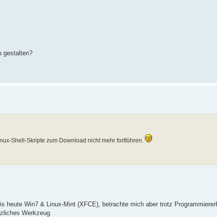
u gestalten?
inux-Shell-Skripte zum Download nicht mehr fortführen.
is heute Win7 & Linux-Mint (XFCE), betrachte mich aber trotz Programmiererf
tzliches Werkzeug.