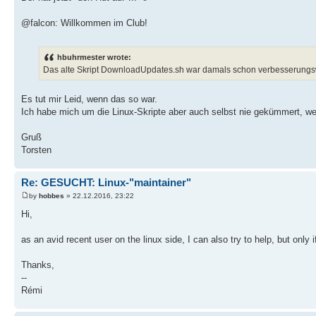
@falcon: Willkommen im Club!
hbuhrmester wrote:
Das alte Skript DownloadUpdates.sh war damals schon verbesserungswü
Es tut mir Leid, wenn das so war.
Ich habe mich um die Linux-Skripte aber auch selbst nie gekümmert, wei
Gruß
Torsten
Re: GESUCHT: Linux-"maintainer"
by
hobbes
» 22.12.2016, 23:22
Hi,
as an avid recent user on the linux side, I can also try to help, but only i
Thanks,
--
Rémi