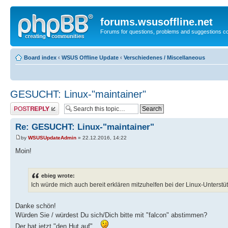
forums.wsusoffline.net
Forums for questions, problems and suggestions c
Board index
‹
WSUS Offline Update
‹
Verschiedenes / Miscellaneous
GESUCHT: Linux-"maintainer"
Post a reply
Re: GESUCHT: Linux-"maintainer"
by
WSUSUpdateAdmin
» 22.12.2016, 14:22
Moin!
ebieg wrote:
Ich würde mich auch bereit erklären mitzuhelfen bei der Linux-Unterstü
Danke schön!
Würden Sie / würdest Du sich/Dich bitte mit "falcon" abstimmen?
Der hat jetzt "den Hut auf"...