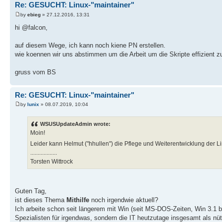
Re: GESUCHT: Linux-"maintainer"
by
ebieg
» 27.12.2016, 13:31
hi @falcon,
auf diesem Wege, ich kann noch kiene PN erstellen.
wie koennen wir uns abstimmen um die Arbeit um die Skripte effizient z
gruss vom BS
Re: GESUCHT: Linux-"maintainer"
by
lunix
» 08.07.2019, 10:04
WSUSUpdateAdmin wrote:
Moin!
Leider kann Helmut ("hhullen") die Pflege und Weiterentwicklung der L
..................
Torsten Wittrock
Guten Tag,
ist dieses Thema
Mithilfe
noch irgendwie aktuell?
Ich arbeite schon seit längerem mit Win (seit MS-DOS-Zeiten, Win 3.1 b
Spezialisten für irgendwas, sondern die IT heutzutage insgesamt als nü