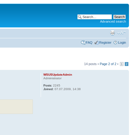
Advanced search
FAQ
Register
Login
14 posts •
Page
2
of
2
•
1
2
WSUSUpdateAdmin
Administrator
Posts:
2245
Joined:
07.07.2009, 14:38