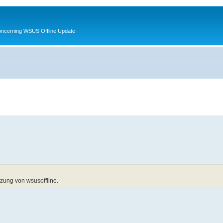
oncerning WSUS Offline Update
tzung von wsusoffline.