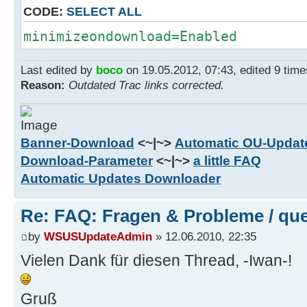
CODE:
SELECT ALL
minimizeondownload=Enabled
Last edited by
boco
on 19.05.2012, 07:43, edited 9 times
Reason:
Outdated Trac links corrected.
Banner-Download
<~|~>
Automatic OU-Update
Download-Parameter
<~|~>
a little FAQ
Automatic Updates Downloader
Re: FAQ: Fragen & Probleme / qu
by
WSUSUpdateAdmin
» 12.06.2010, 22:35
Vielen Dank für diesen Thread, -Iwan-!
Gruß