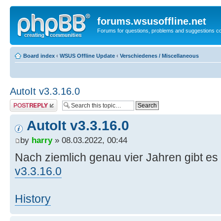
forums.wsusoffline.net
Forums for questions, problems and suggestions c
Board index
‹
WSUS Offline Update
‹
Verschiedenes / Miscellaneous
AutoIt v3.3.16.0
Post a reply
AutoIt v3.3.16.0
by
harry
» 08.03.2022, 00:44
Nach ziemlich genau vier Jahren gibt es 
v3.3.16.0
History