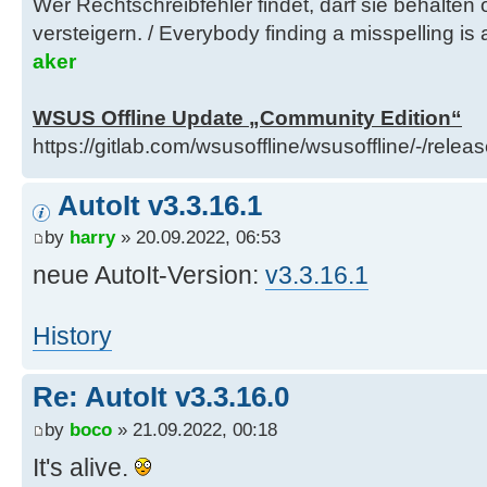
Wer Rechtschreibfehler findet, darf sie behalten
versteigern. / Everybody finding a misspelling is a
aker
WSUS Offline Update „Community Edition“
https://gitlab.com/wsusoffline/wsusoffline/-/relea
AutoIt v3.3.16.1
by
harry
» 20.09.2022, 06:53
neue AutoIt-Version:
v3.3.16.1
History
Re: AutoIt v3.3.16.0
by
boco
» 21.09.2022, 00:18
It's alive.