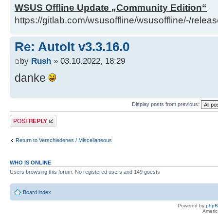
WSUS Offline Update „Community Edition“
https://gitlab.com/wsusoffline/wsusoffline/-/relea
Re: AutoIt v3.3.16.0
by
Rush
» 03.10.2022, 18:29
danke
Display posts from previous:
Post a reply
Return to Verschiedenes / Miscellaneous
WHO IS ONLINE
Users browsing this forum: No registered users and 149 guests
Board index
Powered by
php
Americ