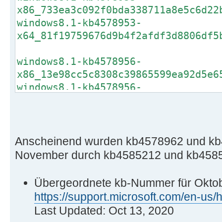
x86_733ea3c092f0bda338711a8e5c6d22
windows8.1-kb4578953-
x64_81f19759676d9b4f2afdf3d8806df5
windows8.1-kb4578956-
x86_13e98cc5c8308c39865599ea92d5e6
windows8.1-kb4578956-
x64_137a6a4155acbd1d095993c9a149ec
windows8.1-kb4578962-
x86_359744df62f98719c1f994fad52004
Anscheinend wurden kb4578962 und kb
windows8.1-kb4578962-
November durch kb4585212 und kb45852
x64_2d49c913facf6df77aab1c21c880f9
Übergeordnete kb-Nummer für Okto
windows8.1-kb4578976-x86-
https://support.microsoft.com/en-u
ndp48_d52108db6f16b36d0e587484433a
Last Updated: Oct 13, 2020
windows8.1-kb4578976-x64-