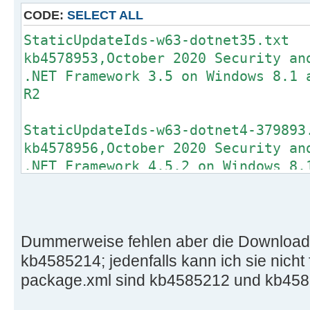
CODE:
SELECT ALL
StaticUpdateIds-w63-dotnet35.txt
kb4578953,October 2020 Security an
.NET Framework 3.5 on Windows 8.1 
R2
StaticUpdateIds-w63-dotnet4-379893
kb4578956,October 2020 Security an
.NET Framework 4.5.2 on Windows 8.
2012 R2
StaticUpdateIds-w63-dotnet4-528049
kb4585212,November 2020 Security a
Dummerweise fehlen aber die Downloa
.NET Framework 4.8 on Windows 8.1 
kb4585214; jedenfalls kann ich sie nicht 
R2
package.xml sind kb4585212 und kb4585
StaticUpdateIds-w63-dotnet4-460805