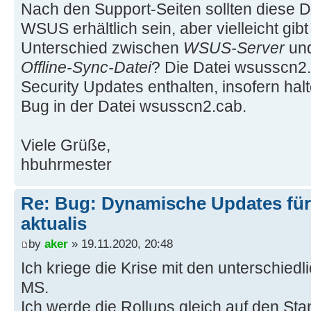
Nach den Support-Seiten sollten diese D
kb4585214,November 2020 Security a
WSUS erhältlich sein, aber vielleicht gib
.NET Framework 4.6, 4.6.1, 4.6.2, 
Unterschied zwischen
WSUS-Server
und
Windows 8.1 and Windows Server 201
Offline-Sync-Datei
? Die Datei wsusscn2.c
Security Updates enthalten, insofern halte
Bug in der Datei wsusscn2.cab.
Viele Grüße,
hbuhrmester
Re: Bug: Dynamische Updates für
aktualis
by
aker
» 19.11.2020, 20:48
Ich kriege die Krise mit den unterschie
MS.
Ich werde die Rollups gleich auf den St