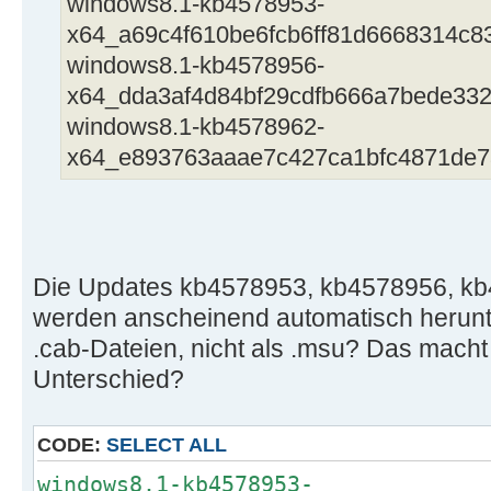
windows8.1-kb4578953-
x64_a69c4f610be6fcb6ff81d6668314c8
windows8.1-kb4578956-
x64_dda3af4d84bf29cdfb666a7bede33
windows8.1-kb4578962-
x64_e893763aaae7c427ca1bfc4871de7
Die Updates kb4578953, kb4578956, k
werden anscheinend automatisch herunte
.cab-Dateien, nicht als .msu? Das macht
Unterschied?
CODE:
SELECT ALL
windows8.1-kb4578953-