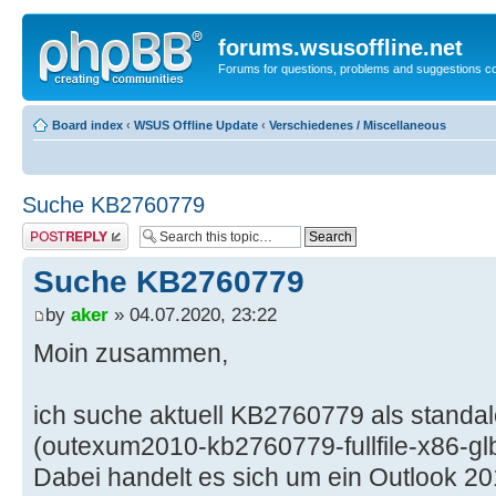
forums.wsusoffline.net
Forums for questions, problems and suggestions c
Board index
‹
WSUS Offline Update
‹
Verschiedenes / Miscellaneous
Suche KB2760779
Post a reply
Suche KB2760779
by
aker
» 04.07.2020, 23:22
Moin zusammen,
ich suche aktuell KB2760779 als standalo
(outexum2010-kb2760779-fullfile-x86-glb
Dabei handelt es sich um ein Outlook 2